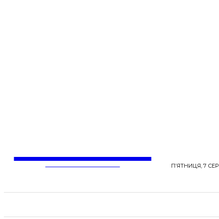
LentaLife
ЖІНОЧІ СЕНСИ ЖИТТЯ
П’ЯТНИЦЯ, 7 СЕР
СТРІЧКА НОВИН
СТИЛЬ
КРАСА
ЗД