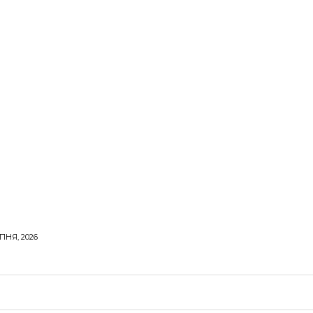
ПНЯ, 2026
ОРОВЕ ЖИТТЯ
ВІДПОЧИНОК
СТОСУНКИ
ТВІ