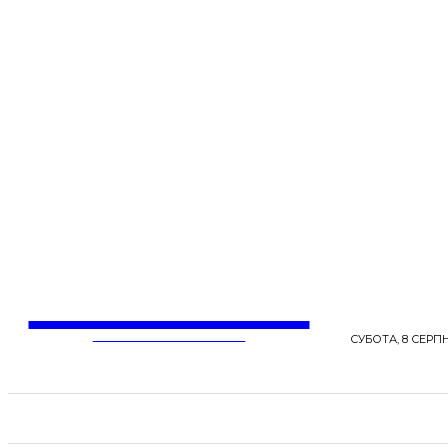
LentaLife
ЖІНОЧІ СЕНСИ ЖИТТЯ
СУБОТА, 8 СЕРПН
СТРІЧКА НОВИН
СТИЛЬ
КРАСА
ЗД