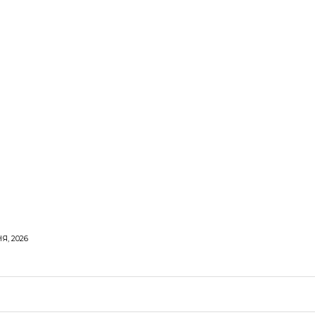
Я, 2026
ОРОВЕ ЖИТТЯ
ВІДПОЧИНОК
СТОСУНКИ
ТВІ