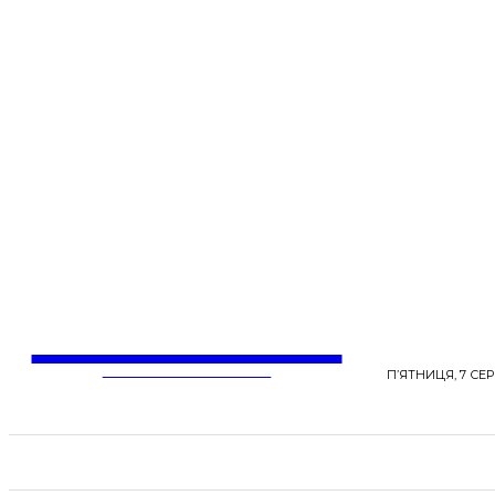
LentaLife
ЖІНОЧІ СЕНСИ ЖИТТЯ
П’ЯТНИЦЯ, 7 СЕР
СТРІЧКА НОВИН
СТИЛЬ
КРАСА
ЗД