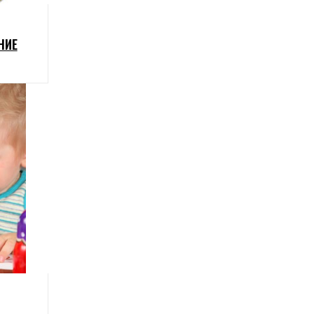
НИЕ
 –