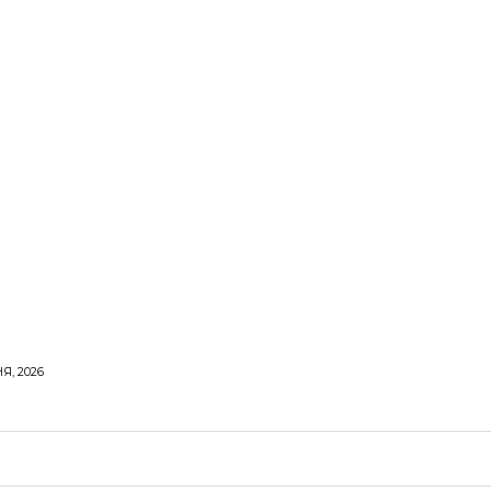
Я, 2026
ОРОВЕ ЖИТТЯ
ВІДПОЧИНОК
СТОСУНКИ
ТВІ