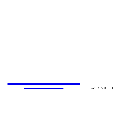
LentaLife
ЖІНОЧІ СЕНСИ ЖИТТЯ
СУБОТА, 8 СЕРПН
СТРІЧКА НОВИН
СТИЛЬ
КРАСА
ЗД