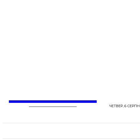
LentaLife
ЖІНОЧІ СЕНСИ ЖИТТЯ
ЧЕТВЕР, 6 СЕРПНЯ
СТРІЧКА НОВИН
СТИЛЬ
КРАСА
ЗД