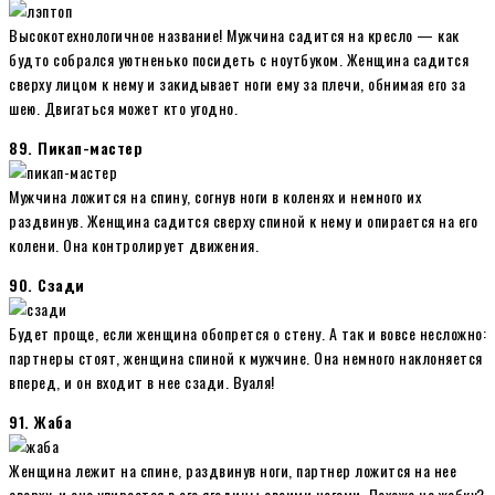
Высокотехнологичное название! Мужчина садится на кресло — как
будто собрался уютненько посидеть с ноутбуком. Женщина садится
сверху лицом к нему и закидывает ноги ему за плечи, обнимая его за
шею. Двигаться может кто угодно.
89. Пикап-мастер
Мужчина ложится на спину, согнув ноги в коленях и немного их
раздвинув. Женщина садится сверху спиной к нему и опирается на его
колени. Она контролирует движения.
90. Сзади
Будет проще, если женщина обопрется о стену. А так и вовсе несложно:
партнеры стоят, женщина спиной к мужчине. Она немного наклоняется
вперед, и он входит в нее сзади. Вуаля!
91. Жаба
Женщина лежит на спине, раздвинув ноги, партнер ложится на нее
сверху, и она упирается в его ягодицы своими ногами. Похоже на жабку?