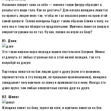
Название говорит само за себя — именно такую фигуру образуют в
результате ваши тела. Как ее достичь? Для начала женщина ложится
на кровать лицом вниз так, чтобы ее таз оказался ровно на краю этой
самой кровати. Голова женщины будет таким образом ближе к полу, на
него она к тому же обопрется предплечьями. Мужчина ложится сверху и
опирается руками на ее таз. Ну как, похоже на игрек на боку?
81. Дзен
Это такая мирная пауза посреди вашего постельного безумия. Можно
отдохнуть от любых странных поз в этой милой позиции, так что
испробуй на досуге.
Партнеры ложатся на бок лицом друг к другу (если это возможно,
переместитесь в эту позицию, не прерывая проникновения), женщина
закидывает ногу мужчине за спину и прижимается к нему. Иногда это
даже круче, чем любые невероятные скачки друг на друге.
82. Шепот
Женщина лежит на боку, скрестив ноги, и мужчина ложится на бок