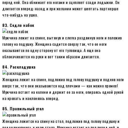
перед ней. Она обнимает его ногами и сцепляет сзади лодыжки. Он
двигается вперед-назад и при желании может шептать партнерше
что-нибудь на ушко.
83. Седло набок
Мужчина лежит на спине, вытянув и слегка раздвинув ноги и положив
голову на подушку. Женщина садится сверху так, что ее ноги
оказываются по одну сторону от его туловища. А еще она
облокачивается на руки и вот таким образом двигается.
84. Раскладушка
Женщина лежит на спине, подложив под голову подушку и подняв ноги
вверх так, что они оказываются над плечами — как можно прямее!
Мужчина встает на колени и держит ее за ноги, опираясь одной рукой
на кровать и наклоняясь вперед.
85. Правильный угол
Женщина ложится на спину на стол, подложив под голову подушку и
пододвинувшись к краю стола. Мужчина встает на пол перед ней, и