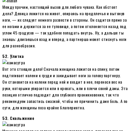
Между прочим, настоящий вызов для любого чувака. Как обстоят
дела? Девица ложится на живот, опираясь на предплечья и вытянув
ноги, — их следует немного развести в стороны. Он садится прямо за
ее ногами и держится за ее туловище, а потом отклоняется назад под
углом 45 градусов — так удобнее попадать внутрь. Ну, а дальше ты
знаешь: двигаешься взад и вперед, а партнерша может стиснуть ноги
для разнообразия.
52. Улитка
Вот это стоящее дело! Сначала женщина ложится на спину, потом
подтягивает колени к груди и закидывает ноги за голову партнеру.
Он становится на колени перед ней и входит в нее, перенося вес на
руки, которыми упирается или в кровать, или в плечи своей дамы. Эта
позиция отлично подходит для глубокого проникновения, так что
рекомендуем запастись смазкой, чтобы не причинить даме боль. А по
сути, для женщины поза крайне благоприятна.
53. Скольжение
Мужчина садится на колени и откидывается назад, перенося вес на