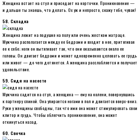
Женщина встает на стул и приседает на корточки. Проникновение —
и дальше ты знаешь, что делать. Ох уж и непросто, скажу тебе, чувак!
58. Складка
Женщина лежит на подушке на полу или очень жестком матраце.
Мужчина располагается между ее бедрами и входит в нее, притягивая
ее к себе; ноги он вытягивает так, что они оказываются около ее
головы. Он двигает бедрами и может одновременно целовать ее грудь
или живот — до чего дотянется. А женщина расслабляется и получает
удовольствие.
59. Сидя на насесте
Мужчина садится на стул, а женщина — ему на колени, повернувшись
к партнеру спиной. Она упирается ногами в пол и двигается вверх-вниз.
Руки у женщины свободны, так что ими она может стимулировать свои
клитор и грудь. Чтобы облегчить проникновение, она может
откинуться назад.
60. Свечка