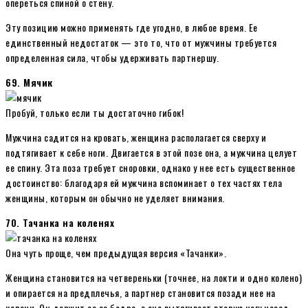
опереться спиной о стену.
Эту позицию можно применять где угодно, в любое время. Ее
единственный недостаток — это то, что от мужчины требуется
определенная сила, чтобы удерживать партнершу.
69. Мячик
Пробуй, только если ты достаточно гибок!
Мужчина садится на кровать, женщина располагается сверху и
подтягивает к себе ноги. Двигается в этой позе она, а мужчина целует
ее спину. Эта поза требует сноровки, однако у нее есть существенное
достоинство: благодаря ей мужчина вспоминает о тех частях тела
женщины, которым он обычно не уделяет внимания.
70. Тачанка на коленях
Она чуть проще, чем предыдущая версия «Тачанки».
Женщина становится на четвереньки (точнее, на локти и одно колено)
и опирается на предплечья, а партнер становится позади нее на
колени. Он держит ее за бедра, а она вытягивает вторую ногу назад.