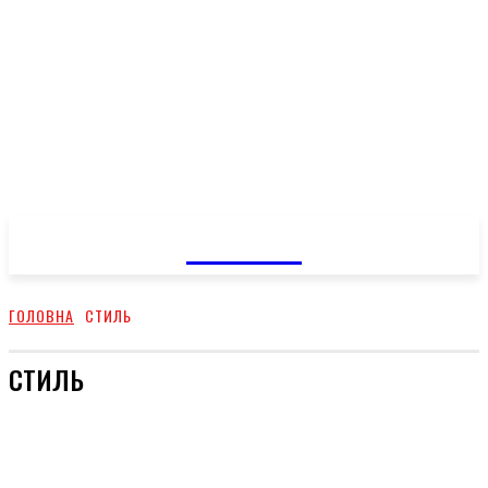
GOSSIP
ГОЛОВНА
СТИЛЬ
СТИЛЬ
СТОСУНКИ
ШОУ-БИЗ
ТВІЙ ДІМ