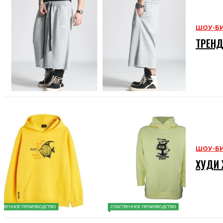
ШОУ-Б
ТРЕНД
ШОУ-Б
ХУДИ 