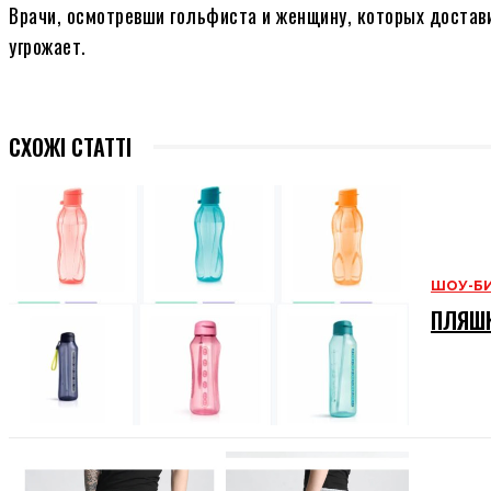
Врачи, осмотревши гольфиста и женщину, которых достави
угрожает.
СХОЖІ СТАТТІ
ШОУ-Б
ПЛЯШК