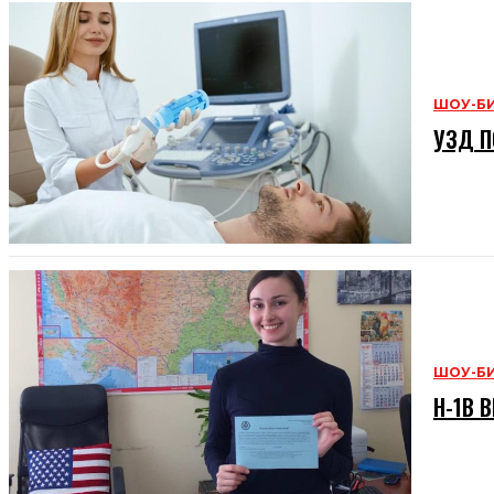
ШОУ-Б
УЗД П
ШОУ-Б
H-1B В