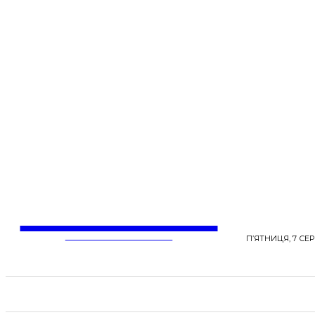
LentaLife
ЖІНОЧІ СЕНСИ ЖИТТЯ
П’ЯТНИЦЯ, 7 СЕР
СТРІЧКА НОВИН
СТИЛЬ
КРАСА
ЗД