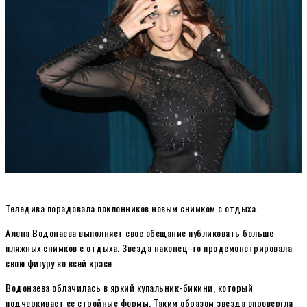
Теледива порадовала поклонников новым снимком с отдыха.
Алена Водонаева выполняет свое обещание публиковать больше
пляжных снимков с отдыха. Звезда наконец-то продемонстрировала
свою фигуру во всей красе.
Водонаева облачилась в яркий купальник-бикини, который
подчеркивает ее стройные формы. Таким образом звезда опровергла