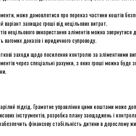
ліменти, може домовлятися про переказ частини коштів без
ий варіант захищає гроші від нецільових витрат.
ктів нецільового використання аліментів можна звернутися 
ь вагомих доказів і юридичного супроводу.
одаткові заходи щодо посилення контролю за аліментними в
ентів через спеціальні рахунки, з яких гроші можна буде з
ни.
арілий підхід. Грамотне управління цими коштами може доп
ансових інструментів, розробка плану заощаджень і контрол
 забезпечить фінансову стабільність дитини в дорослому жи