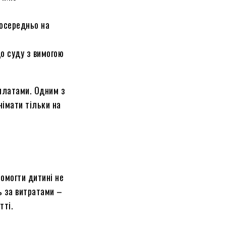
посередньо на
до суду з вимогою
иплатами. Одним з
німати тільки на
омогти дитині не
ь за витратами –
тті.