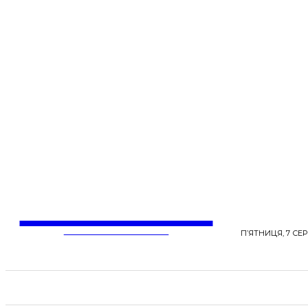
LentaLife
ЖІНОЧІ СЕНСИ ЖИТТЯ
П’ЯТНИЦЯ, 7 СЕР
СТРІЧКА НОВИН
СТИЛЬ
КРАСА
ЗД