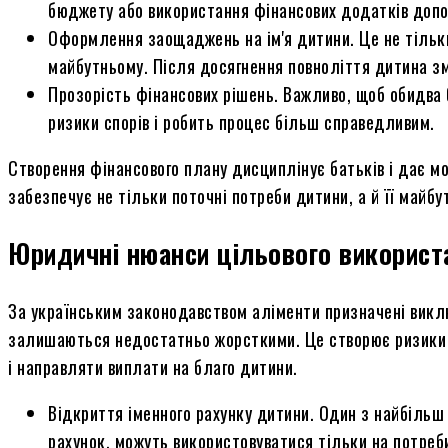
бюджету або використання фінансових додатків допо
Оформлення заощаджень на ім'я дитини. Це не тільки
майбутньому. Після досягнення повноліття дитина з
Прозорість фінансових рішень. Важливо, щоб обидва 
ризики спорів і робить процес більш справедливим.
Створення фінансового плану дисциплінує батьків і дає м
забезпечує не тільки поточні потреби дитини, а й її майбу
Юридичні нюанси цільового використа
За українським законодавством аліменти призначені викл
залишаються недостатньо жорсткими. Це створює ризики 
і направляти виплати на благо дитини.
Відкриття іменного рахунку дитини. Один з найбільш
рахунок, можуть використовуватися тільки на потреби