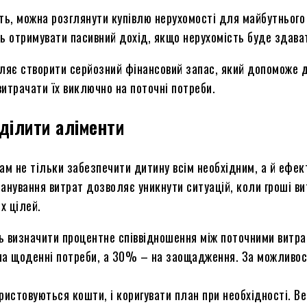
ь, можна розглянути купівлю нерухомості для майбутнього
ть отримувати пасивний дохід, якщо нерухомість буде здава
оляє створити серйозний фінансовий запас, який допоможе д
итрачати їх виключно на поточні потреби.
ділити аліменти
м не тільки забезпечити дитину всім необхідним, а й ефек
ланування витрат дозволяє уникнути ситуацій, коли гроші в
х цілей.
ь визначити процентне співвідношення між поточними витра
а щоденні потреби, а 30% – на заощадження. За можливос
ристовуються кошти, і коригувати план при необхідності. В