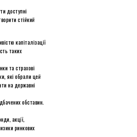
ути доступні
творити стійкий
ивістю капіталізації
сть таких
нки та страхові
ки, які обрали цей
ати на державні
едбачених обставин.
нди, акції,
ризики ринкових