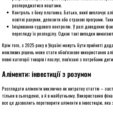
розпоряджатися коштами.
Контроль з боку платника. Батько, який виплачує а
освітні рахунки, депозити або страхові програми. Так
Ініціювання судового контролю. У разі доведених фа
перегляду їх розподілу. Однак такі випадки вимагают
Крім того, з 2025 року в Україні можуть бути прийняті д
можливих рішень може стати обов'язкове використання алім
певні категорії товарів і послуг, пов'язані з потребами дити
Аліменти: інвестиції з розумом
Розглядати аліменти виключно як витратну статтю – заст
тільки в сьогоденні, а й в майбутньому. Використання фін
все це дозволить перетворити аліменти в інвестицію, яка