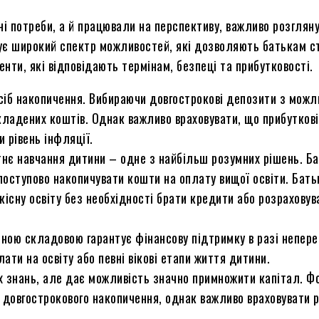
і потреби, а й працювали на перспективу, важливо розглян
нує широкий спектр можливостей, які дозволяють батькам с
нти, які відповідають термінам, безпеці та прибутковості.
осіб накопичення. Вибираючи довгострокові депозити з можл
кладених коштів. Однак важливо враховувати, що прибуткові
 рівень інфляції.
тнє навчання дитини – одне з найбільш розумних рішень. Ба
поступово накопичувати кошти на оплату вищої освіти. Бать
існу освіту без необхідності брати кредити або розраховув
ьною складовою гарантує фінансову підтримку в разі непер
ати на освіту або певні вікові етапи життя дитини.
х знань, але дає можливість значно примножити капітал. Фо
я довгострокового накопичення, однак важливо враховувати 