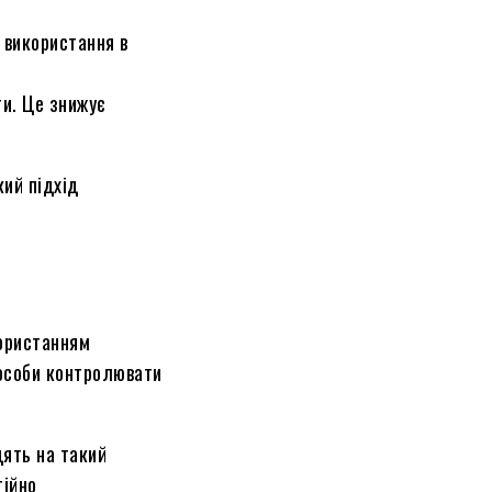
 використання в
ти. Це знижує
кий підхід
користанням
пособи контролювати
дять на такий
тійно