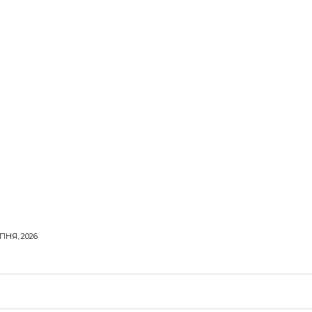
ПНЯ, 2026
ОРОВЕ ЖИТТЯ
ВІДПОЧИНОК
СТОСУНКИ
ТВІ