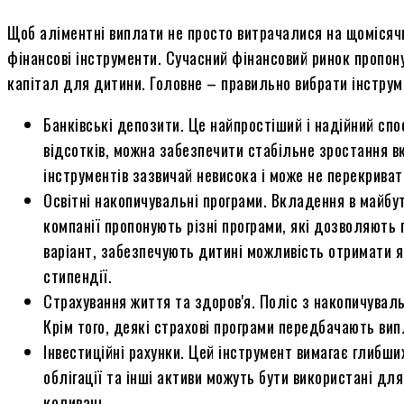
Щоб аліментні виплати не просто витрачалися на щомісячн
фінансові інструменти. Сучасний фінансовий ринок пропо
капітал для дитини. Головне – правильно вибрати інструме
Банківські депозити. Це найпростіший і надійний сп
відсотків, можна забезпечити стабільне зростання в
інструментів зазвичай невисока і може не перекривати
Освітні накопичувальні програми. Вкладення в майбу
компанії пропонують різні програми, які дозволяють 
варіант, забезпечують дитині можливість отримати як
стипендії.
Страхування життя та здоров'я. Поліс з накопичувал
Крім того, деякі страхові програми передбачають випл
Інвестиційні рахунки. Цей інструмент вимагає глибши
облігації та інші активи можуть бути використані дл
коливань.