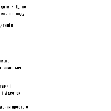
 дитини. Це не
тися в оренду.
итині в
тивно
итрачаються
тами і
ті відсоток
едення простого