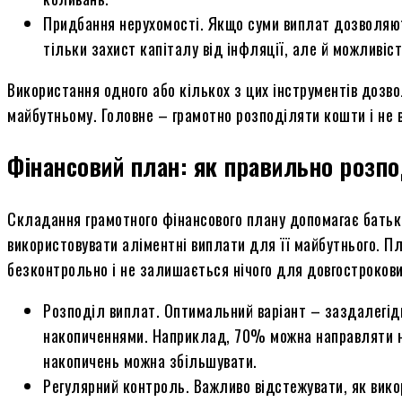
Придбання нерухомості. Якщо суми виплат дозволяют
тільки захист капіталу від інфляції, але й можливіс
Використання одного або кількох з цих інструментів дозв
майбутньому. Головне – грамотно розподіляти кошти і не в
Фінансовий план: як правильно розпо
Складання грамотного фінансового плану допомагає батька
використовувати аліментні виплати для її майбутнього. П
безконтрольно і не залишається нічого для довгострокови
Розподіл виплат. Оптимальний варіант – заздалегід
накопиченнями. Наприклад, 70% можна направляти н
накопичень можна збільшувати.
Регулярний контроль. Важливо відстежувати, як вико