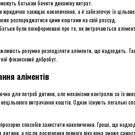
можуть батькам бачити динаміку витрат.
 юридично захищає накопичення, а й забезпечує їх цільове
може розпоряджатися цими коштами на свій розсуд.
батьки були поінформовані про те, як витрачаються алімен
ожливість розумно розподіляти аліменти, що надходять. Та
тній фінансовий добробут.
ння аліментів
ючно для потреб дитини, але механізми контролю за їх ви
нецільового витрачання коштів. Однак існують легальні с
 прозорих способів захистити накопичення. Гроші, що надхо
 дитини, а після досягнення певного віку вона зможе самос