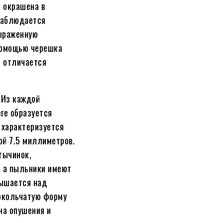
и окрашена в
наблюдается
выраженную
 помощью черешка
и отличается
 Из каждой
еге образуется
 характеризуется
ой 7.5 миллиметров.
тычинок,
, а пыльники имеют
вышается над
локольчатую форму
на опушения и