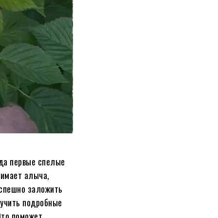
гда первые спелые
нимает алыча,
успешно заложить
зучить подробные
Это поможет