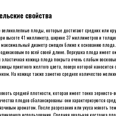
ельские свойства
 великолепные плоды, которые достигают средних или кру
при высоте 41 миллиметр, ширине 37 миллиметров и толщи
х максимальный диаметр смещен ближе к основанию плода.
 одинаковым по всей своей длине. Верхушка плода имеет о
 и эластичная кожица плода покрыта очень слабым восковы
ожицы приятного желтого цвета, поверх которой наносится
енком. На кожице также заметно среднее количество мелки
якоть средней плотности, которая имеет тонко зернисто-
качества плодов сбалансированы: они характеризуются сре
язчивым ароматом. После разрезания или укуса мякоть тем
улинарного использования. Средняя овальная косточка пл