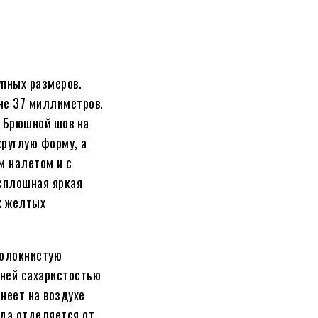
пных размеров.
не 37 миллиметров.
 Брюшной шов на
круглую форму, а
м налетом и с
 сплошная яркая
х желтых
волокнистую
дней сахаристостью
неет на воздухе
ода отделяется от