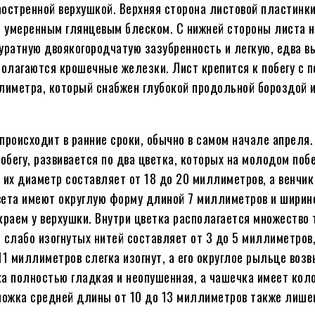
аостренной верхушкой. Верхняя сторона листовой пластинк
и умеренным глянцевым блеском. С нижней стороны листа 
куратную двоякогородчатую зазубренность и легкую, едва 
сполагаются крошечные железки. Лист крепится к побегу с
лиметра, который снабжен глубокой продольной бороздой 
роисходит в ранние сроки, обычно в самом начале апреля.
обегу, развивается по два цветка, которых на молодом поб
 их диаметр составляет от 18 до 20 миллиметров, а венчик
вета имеют округлую форму длиной 7 миллиметров и ширин
раем у верхушки. Внутри цветка располагается множество 
 слабо изогнутых нитей составляет от 3 до 5 миллиметров
11 миллиметров слегка изогнут, а его округлое рыльце воз
ка полностью гладкая и неопушенная, а чашечка имеет ко
ножка средней длины от 10 до 13 миллиметров также лише