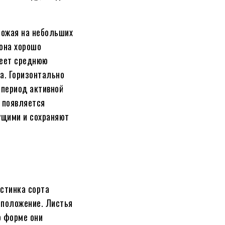
рожая на небольших
 она хорошо
меет среднюю
а. Горизонтально
 период активной
в появляется
ущими и сохраняют
астинка сорта
е положение. Листья
о форме они