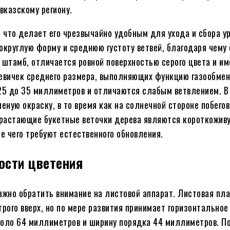
вказскому региону.
, что делает его чрезвычайно удобным для ухода и сбора у
округлую форму и среднюю густоту ветвей, благодаря чему
 штамб, отличается ровной поверхностью серого цвета и и
чевичек среднего размера, выполняющих функцию газообмен
25 до 35 миллиметров и отличаются слабым ветвлением. В
еную окраску, в то время как на солнечной стороне побего
обрастающие букетные веточки дерева являются короткожив
е чего требуют естественного обновления.
ости цветения
ажно обратить внимание на листовой аппарат. Листовая пл
трого вверх, но по мере развития принимает горизонтально
оло 64 миллиметров и ширину порядка 44 миллиметров. П