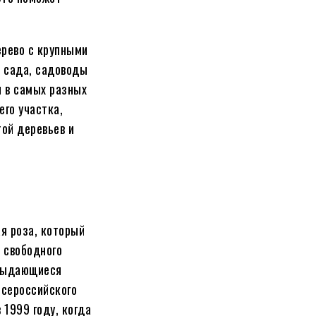
ерево с крупными
 сада, садоводы
 в самых разных
го участка,
ой деревьев и
я роза, который
 свободного
 выдающиеся
Всероссийского
1999 году, когда