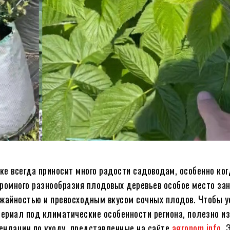
ке всегда приносит много радости садоводам, особенно ко
громного разнообразия плодовых деревьев особое место за
ожайностью и превосходным вкусом сочных плодов. Чтобы 
ериал под климатические особенности региона, полезно и
ендации по уходу, представленные на сайте
agronom.info
. 