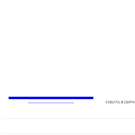
LentaLife
ЖІНОЧІ СЕНСИ ЖИТТЯ
СУБОТА, 8 СЕРПН
СТРІЧКА НОВИН
СТИЛЬ
КРАСА
ЗД