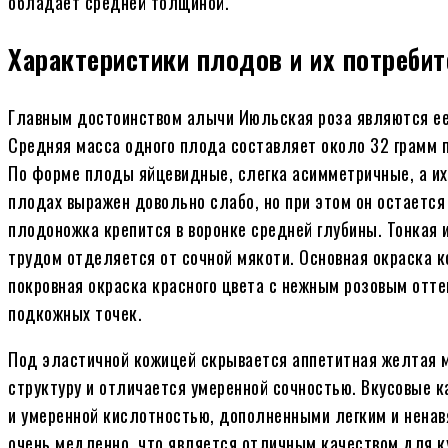
обладает средней толщиной.
Характеристики плодов и их потребит
Главным достоинством алычи Июльская роза являются ее
Средняя масса одного плода составляет около 32 грамм 
По форме плоды яйцевидные, слегка асимметричные, а и
плодах выражен довольно слабо, но при этом он остается
плодоножка крепится в воронке средней глубины. Тонкая
трудом отделяется от сочной мякоти. Основная окраска к
покровная окраска красного цвета с нежным розовым отт
подкожных точек.
Под эластичной кожицей скрывается аппетитная желтая м
структуру и отличается умеренной сочностью. Вкусовые 
и умеренной кислотностью, дополненными легким и ненав
очень медленно, что является отличным качеством для к