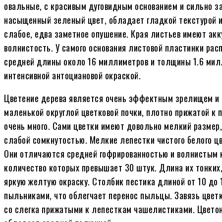
овальные, с красивым дуговидным основанием и сильно з
насыщенный зеленый цвет, обладает гладкой текстурой 
слабое, едва заметное опушение. Края листьев имеют ак
волнистость. У самого основания листовой пластинки ра
средней длины около 16 миллиметров и толщины 1.6 мил
интенсивной антоциановой окраской.
Цветение дерева является очень эффектным зрелищем и п
маленькой округлой цветковой почки, плотно прижатой к п
очень много. Сами цветки имеют довольно мелкий размер,
слабой сомкнутостью. Мелкие лепестки чистого белого ц
Они отличаются средней гофрированностью и волнистым к
количество которых превышает 30 штук. Длина их тонких,
яркую желтую окраску. Столбик пестика длиной от 10 до 
пыльниками, что облегчает перенос пыльцы. Завязь цвет
со слегка прижатыми к лепесткам чашелистиками. Цвето