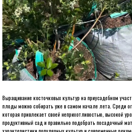
Выращивание косточковых культур на приусадебном участ
плоды можно собирать уже в самом начале лета. Среди о
которая привлекает своей неприхотливостью, высокой ур
продуктивный сад и правильно подобрать посадочный мат
характеристики популярных культур и современные реком