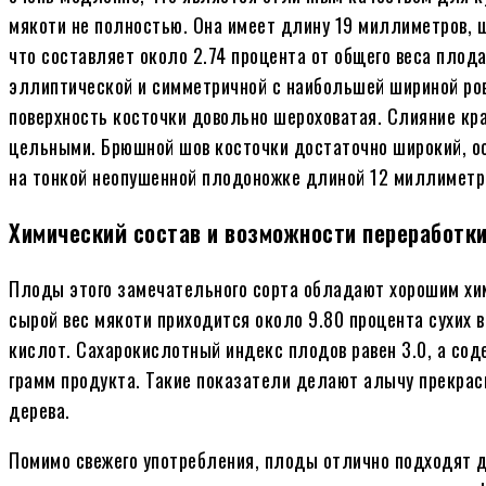
мякоти не полностью. Она имеет длину 19 миллиметров, ш
что составляет около 2.74 процента от общего веса плод
эллиптической и симметричной с наибольшей шириной ровн
поверхность косточки довольно шероховатая. Слияние кра
цельными. Брюшной шов косточки достаточно широкий, ос
на тонкой неопушенной плодоножке длиной 12 миллиметр
Химический состав и возможности переработк
Плоды этого замечательного сорта обладают хорошим хим
сырой вес мякоти приходится около 9.80 процента сухих в
кислот. Сахарокислотный индекс плодов равен 3.0, а со
грамм продукта. Такие показатели делают алычу прекрас
дерева.
Помимо свежего употребления, плоды отлично подходят 