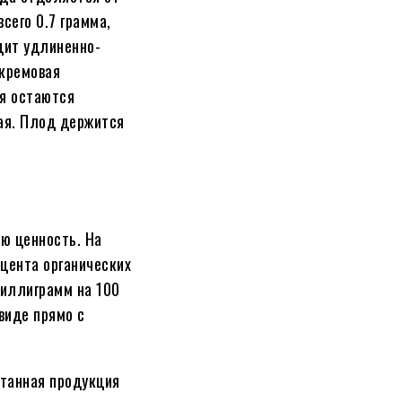
сего 0.7 грамма,
дит удлиненно-
 кремовая
ая остаются
ая. Плод держится
ю ценность. На
оцента органических
миллиграмм на 100
виде прямо с
отанная продукция