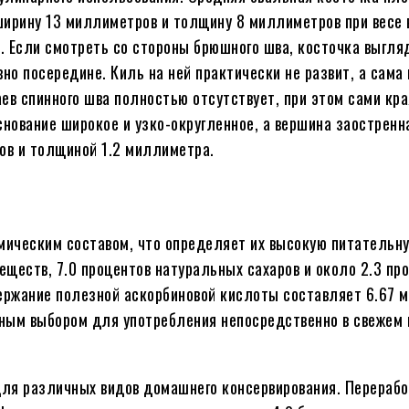
ирину 13 миллиметров и толщину 8 миллиметров при весе в
а. Если смотреть со стороны брюшного шва, косточка выгля
о посередине. Киль на ней практически не развит, а сама
ев спинного шва полностью отсутствует, при этом сами кр
нование широкое и узко-округленное, а вершина заостренн
ов и толщиной 1.2 миллиметра.
и
ическим составом, что определяет их высокую питательну
еществ, 7.0 процентов натуральных сахаров и около 2.3 пр
держание полезной аскорбиновой кислоты составляет 6.67 
ным выбором для употребления непосредственно в свежем 
для различных видов домашнего консервирования. Перераб