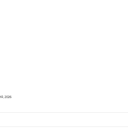
Я, 2026
ОРОВЕ ЖИТТЯ
ВІДПОЧИНОК
СТОСУНКИ
ТВІ