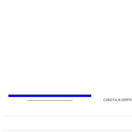
LentaLife
ЖІНОЧІ СЕНСИ ЖИТТЯ
СУБОТА, 8 СЕРПН
СТРІЧКА НОВИН
СТИЛЬ
КРАСА
ЗД