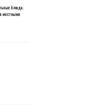
альные блюда.
ся местными