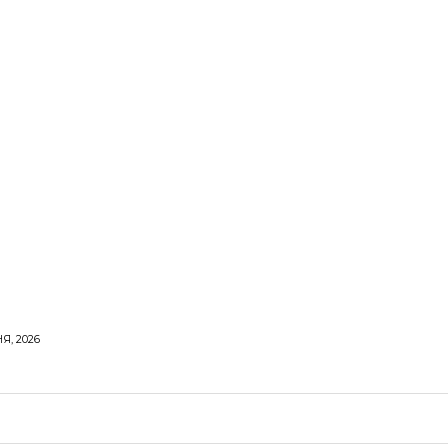
Я, 2026
ОРОВЕ ЖИТТЯ
ВІДПОЧИНОК
СТОСУНКИ
ТВІ