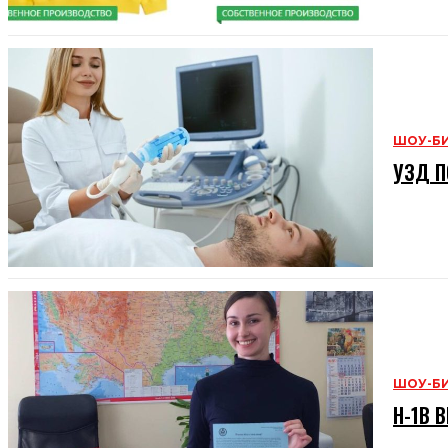
ШОУ-Б
УЗД П
ШОУ-Б
H-1B В