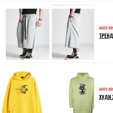
ШОУ-Б
ТРЕНД
ШОУ-Б
ХУДИ 