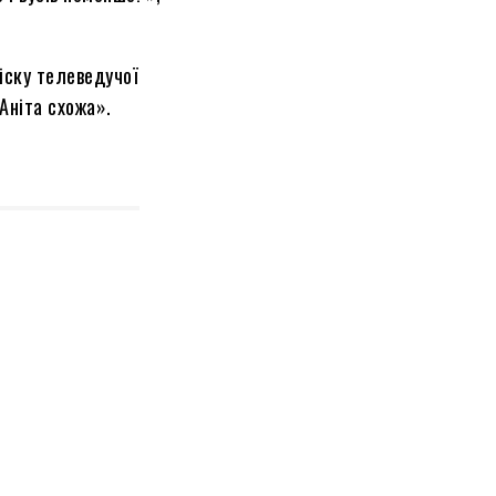
іску телеведучої
Аніта схожа».