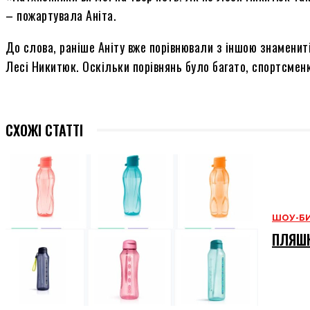
– пожартувала Аніта.
До слова, раніше Аніту вже порівнювали з іншою знаменит
Лесі Никитюк. Оскільки порівнянь було багато, спортсменк
СХОЖІ СТАТТІ
ШОУ-Б
ПЛЯШК