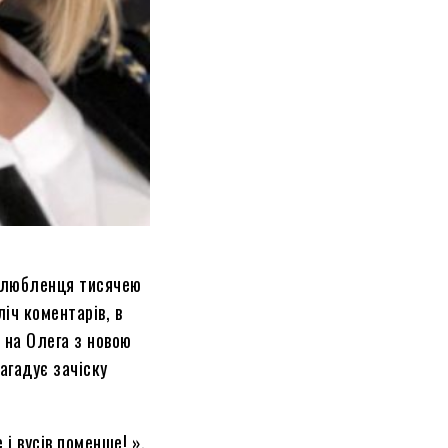
у улюбленця тисячею
іч коментарів, в
а на Олега з новою
нагадує зачіску
 і вусів поменше! »,