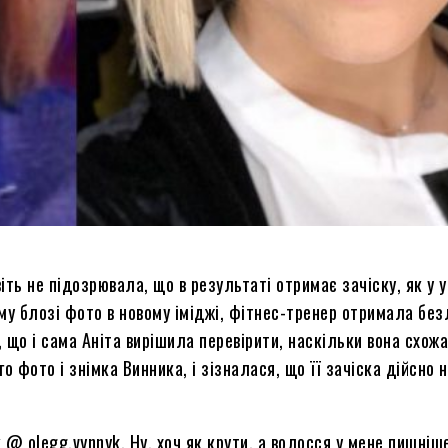
віть не підозрювала, що в результаті отримає зачіску, як 
му блозі фото в новому іміджі, фітнес-тренер отримала безл
, що і сама Аніта вирішила перевірити, наскільки вона схож
о фото і знімка Винника, і зізналася, що її зачіска дійсно 
@ olegg.vynnyk. Ну, хоч як крути, а волосся у мене пишніше