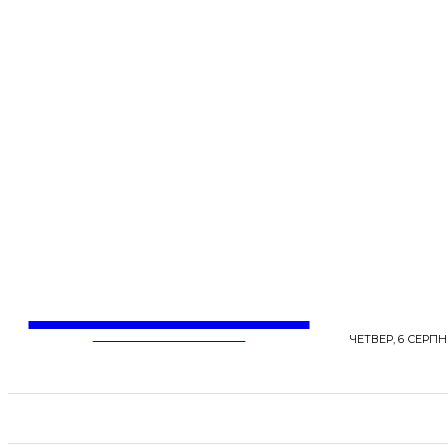
LentaLife
ЖІНОЧІ СЕНСИ ЖИТТЯ
ЧЕТВЕР, 6 СЕРПНЯ
СТРІЧКА НОВИН
СТИЛЬ
КРАСА
ЗД