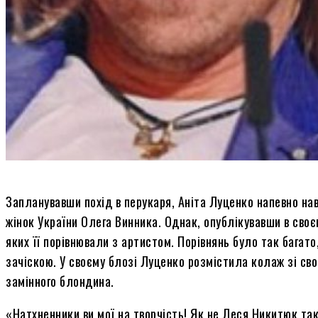
Запланувавши похід в перукаря, Аніта Луценко напевно на
жінок України Олега Винника. Однак, опублікувавши в своє
яких її порівнювали з артистом. Порівнянь було так багато
зачіскою. У своєму блозі Луценко розмістила колаж зі свог
замінного блондина.
«Натхненники ви мої на творчість! Як не Леся Никитюк так 