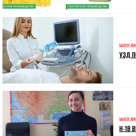
ШОУ-Б
УЗД П
ШОУ-Б
H-1B В