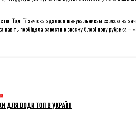
істю. Тоді її зачіска здалася шанувальникам схожою на зач
а навіть пообіцяла завести в своєму блозі нову рубрика – «
ИЗ
И ДЛЯ ВОДИ ТОП В УКРАЇНІ