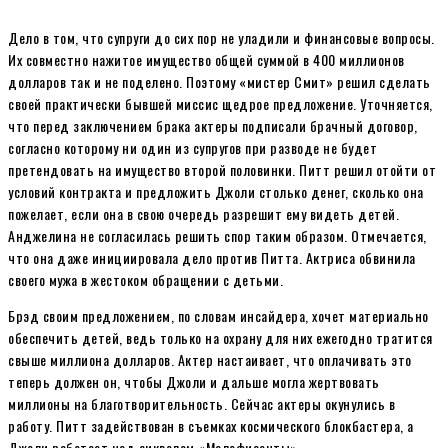
Дело в том, что супруги до сих пор не уладили и финансовые вопросы.
Их совместно нажитое имущество общей суммой в 400 миллионов
долларов так и не поделено. Поэтому «мистер Смит» решил сделать
своей практически бывшей миссис щедрое предложение. Уточняется,
что перед заключением брака актеры подписали брачный договор,
согласно которому ни один из супругов при разводе не будет
претендовать на имущество второй половинки. Питт решил отойти от
условий контракта и предложить Джоли столько денег, сколько она
пожелает, если она в свою очередь разрешит ему видеть детей.
Анджелина не согласилась решить спор таким образом. Отмечается,
что она даже инициировала дело против Питта. Актриса обвинила
своего мужа в жестоком обращении с детьми.
Брэд своим предложением, по словам инсайдера, хочет материально
обеспечить детей, ведь только на охрану для них ежегодно тратится
свыше миллиона долларов. Актер настаивает, что оплачивать это
теперь должен он, чтобы Джоли и дальше могла жертвовать
миллионы на благотворительность. Сейчас актеры окунулись в
работу. Питт задействован в съемках космического блокбастера, а
Джоли работает над сиквелом «Малефисенты».