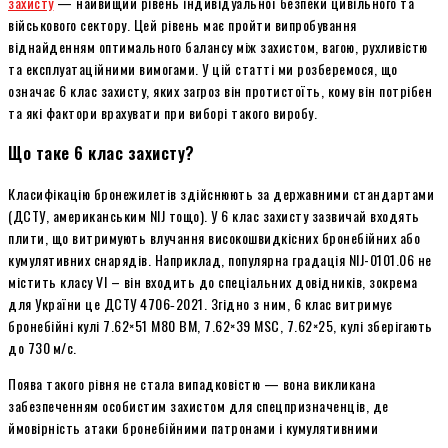
захисту
— найвищий рівень індивідуальної безпеки цивільного та
військового сектору. Цей рівень має пройти випробування
віднайденням оптимального балансу між захистом, вагою, рухливістю
та експлуатаційними вимогами. У цій статті ми розберемося, що
означає 6 клас захисту, яких загроз він протистоїть, кому він потрібен
та які фактори врахувати при виборі такого виробу.
Що таке 6 клас захисту?
Класифікацію бронежилетів здійснюють за державними стандартами
(ДСТУ, американським NIJ тощо). У 6 клас захисту зазвичай входять
плити, що витримують влучання високошвидкісних бронебійних або
кумулятивних снарядів. Наприклад, популярна градація NIJ-0101.06 не
містить класу VI – він входить до спеціальних довідників, зокрема
для України це ДСТУ 4706‑2021. Згідно з ним, 6 клас витримує
бронебійні кулі 7.62×51 М80 BM, 7.62×39 MSC, 7.62×25, кулі зберігають
до 730 м/с.
Поява такого рівня не стала випадковістю — вона викликана
забезпеченням особистим захистом для спецпризначенців, де
ймовірність атаки бронебійними патронами і кумулятивними