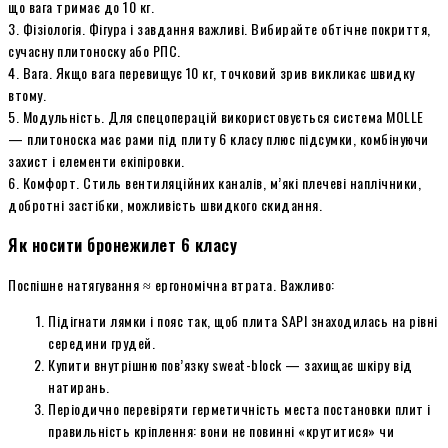
що вага тримає до 10 кг.
3. Фізіологія. Фігура і завдання важливі. Вибирайте обтічне покриття,
сучасну плитоноску або РПС.
4. Вага. Якщо вага перевищує 10 кг, точковий зрив викликає швидку
втому.
5. Модульність. Для спецоперацій використовується система MOLLE
— плитоноска має рами під плиту 6 класу плюс підсумки, комбінуючи
захист і елементи екіпіровки.
6. Комфорт. Стиль вентиляційних каналів, м’які плечеві наплічники,
добротні застібки, можливість швидкого скид­ання.
Як носити бронежилет 6 класу
Поспішне натягування ≈ ергономічна втрата. Важливо:
Підігнати лямки і пояс так, щоб плита SAPI знаходилась на рівні
середини грудей.
Купити внутрішню пов’язку sweat-block — захищає шкіру від
натирань.
Періодично перевіряти герметичність места постановки плит і
правильність кріплення: вони не повинні «крутитися» чи