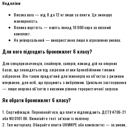
Недоліки
Висока вага — від 8 до 12 кг лише за плити. Це зменшує
маневреність.
Велика вартість — навіть понад 10 000 євро за якісний
комплект.
Не універсальний — використання лише в агресивних умовах.
Для кого підходить бронежилет 6 класу?
Для спецпризначенців, снайперів, саперів, команд дій на опорних
базах, що знаходяться під загрозою атаки бронебійними типами
озброєння. Він також придатний для інженерів на об’єктах з ризиком
мінування, для осіб, що працюють з вибухівкою. Цивільне застосування
— лише охорона об’єктів з високим рівнем терористичної загрози.
Як обрати бронежилет 6 класу?
1. Сертифікація. Переконайтеся, що плити відповідають ДСТУ 4706‑21
або NIJ 0101.06. Вимагайте тест зв’язок із полігону.
2. Тип матеріалу. Обирайте плити UHMWPE або композитні — за умови,