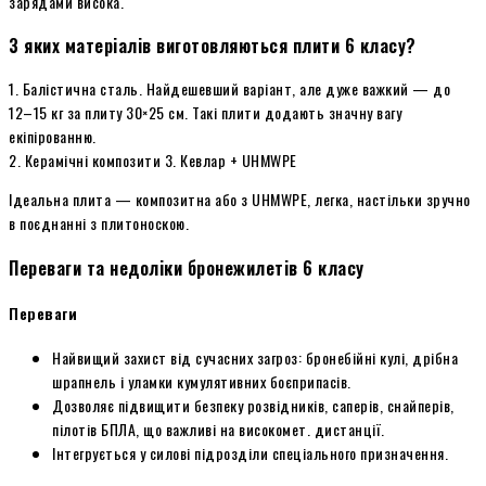
зарядами висока.
З яких матеріалів виготовляються плити 6 класу?
1. Балістична сталь. Найдешевший варіант, але дуже важкий — до
12–15 кг за плиту 30×25 см. Такі плити додають значну вагу
екіпірованню.
2. Керамічні композити 3. Кевлар + UHMWPE
Ідеальна плита — композитна або з UHMWPE, легка, настільки зручно
в поєднанні з плитоноскою.
Переваги та недоліки бронежилетів 6 класу
Переваги
Найвищий захист від сучасних загроз: бронебійні кулі, дрібна
шрапнель і уламки кумулятивних боєприпасів.
Дозволяє підвищити безпеку розвідників, саперів, снайперів,
пілотів БПЛА, що важливі на високомет. дистанції.
Інтегрується у силові підрозділи спеціального призначення.