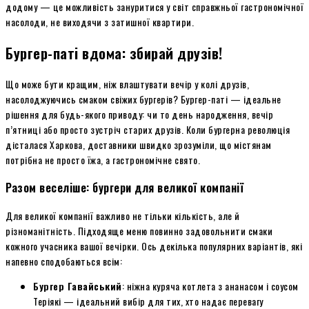
додому — це можливість зануритися у світ справжньої гастрономічної
насолоди, не виходячи з затишної квартири.
Бургер-паті вдома: збирай друзів!
Що може бути кращим, ніж влаштувати вечір у колі друзів,
насолоджуючись смаком свіжих бургерів? Бургер-паті — ідеальне
рішення для будь-якого приводу: чи то день народження, вечір
п’ятниці або просто зустріч старих друзів. Коли бургерна революція
дісталася Харкова, доставники швидко зрозуміли, що містянам
потрібна не просто їжа, а гастрономічне свято.
Разом веселіше: бургери для великої компанії
Для великої компанії важливо не тільки кількість, але й
різноманітність. Підходяще меню повинно задовольнити смаки
кожного учасника вашої вечірки. Ось декілька популярних варіантів, які
напевно сподобаються всім:
Бургер Гавайський
: ніжна куряча котлета з ананасом і соусом
Теріякі — ідеальний вибір для тих, хто надає перевагу