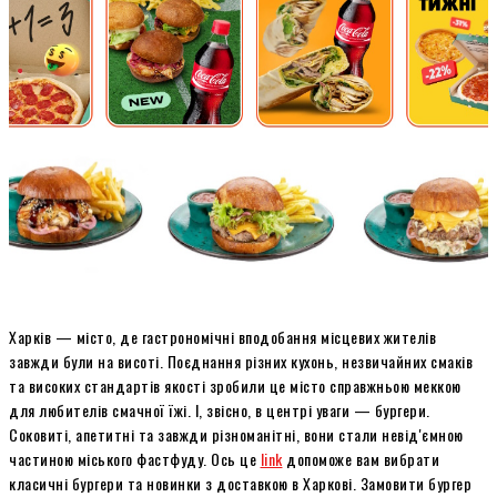
Харків — місто, де гастрономічні вподобання місцевих жителів
завжди були на висоті. Поєднання різних кухонь, незвичайних смаків
та високих стандартів якості зробили це місто справжньою меккою
для любителів смачної їжі. І, звісно, в центрі уваги — бургери.
Соковиті, апетитні та завжди різноманітні, вони стали невід'ємною
частиною міського фастфуду. Ось це
link
допоможе вам вибрати
класичні бургери та новинки з доставкою в Харкові. Замовити бургер