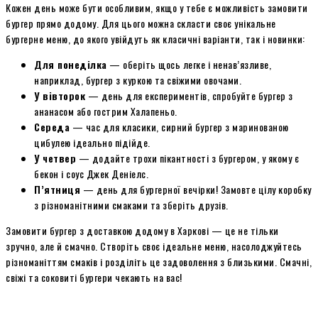
Кожен день може бути особливим, якщо у тебе є можливість замовити
бургер прямо додому. Для цього можна скласти своє унікальне
бургерне меню, до якого увійдуть як класичні варіанти, так і новинки:
Для понеділка
— оберіть щось легке і ненав’язливе,
наприклад, бургер з куркою та свіжими овочами.
У вівторок
— день для експериментів, спробуйте бургер з
ананасом або гострим Халапеньо.
Середа
— час для класики, сирний бургер з маринованою
цибулею ідеально підійде.
У четвер
— додайте трохи пікантності з бургером, у якому є
бекон і соус Джек Деніелс.
П’ятниця
— день для бургерної вечірки! Замовте цілу коробку
з різноманітними смаками та зберіть друзів.
Замовити бургер з доставкою додому в Харкові — це не тільки
зручно, але й смачно. Створіть своє ідеальне меню, насолоджуйтесь
різноманіттям смаків і розділіть це задоволення з близькими. Смачні,
свіжі та соковиті бургери чекають на вас!