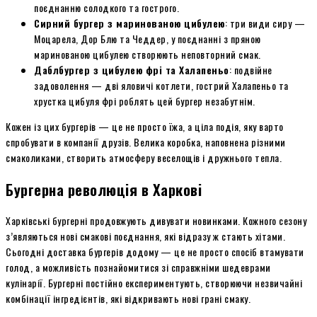
поєднанню солодкого та гострого.
Сирний бургер з маринованою цибулею
: три види сиру —
Моцарела, Дор Блю та Чеддер, у поєднанні з пряною
маринованою цибулею створюють неповторний смак.
Даблбургер з цибулею фрі та Халапеньо
: подвійне
задоволення — дві яловичі котлети, гострий Халапеньо та
хрустка цибуля фрі роблять цей бургер незабутнім.
Кожен із цих бургерів — це не просто їжа, а ціла подія, яку варто
спробувати в компанії друзів. Велика коробка, наповнена різними
смаколиками, створить атмосферу веселощів і дружнього тепла.
Бургерна революція в Харкові
Харківські бургерні продовжують дивувати новинками. Кожного сезону
з’являються нові смакові поєднання, які відразу ж стають хітами.
Сьогодні доставка бургерів додому — це не просто спосіб втамувати
голод, а можливість познайомитися зі справжніми шедеврами
кулінарії. Бургерні постійно експериментують, створюючи незвичайні
комбінації інгредієнтів, які відкривають нові грані смаку.