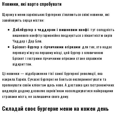
Новинки, які варто спробувати
Щороку в меню харківських бургерних з'являються свіжі новинки, які
завойовують серця містян:
Даблбургер з чеддером і вишневим конфі
: тут солодкість
вишневого конфіту гармонійно поєднується з пікантністю сирів
Чеддер і Дор Блю.
Бріскет-бургер з гірчичними огірками
: для тих, хто надає
перевагу м'ясу на першому місці, цей бургер з яловичиною
Бріскет і гострими гірчичними огірками стане справжнім
відкриттям.
Ці новинки — відображення тієї самої бургерної революції, яка
накрила Харків. Сучасні бургерні не бояться експериментувати та
пропонувати своїм клієнтам щось нове. А доставка цих гастрономічних
шедеврів додому дозволяє харків’янам насолоджуватися найкращими
стравами міста, не залишаючи свого дому.
Складай своє бургерне меню на кожен день