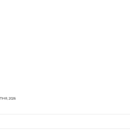
ПНЯ, 2026
ОРОВЕ ЖИТТЯ
ВІДПОЧИНОК
СТОСУНКИ
ТВІ