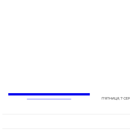
LentaLife
ЖІНОЧІ СЕНСИ ЖИТТЯ
П’ЯТНИЦЯ, 7 СЕР
СТРІЧКА НОВИН
СТИЛЬ
КРАСА
ЗД