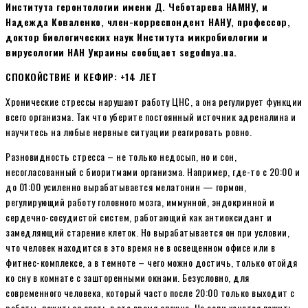
Института геронтологии имени Д. Чеботарева НАМНУ, и
Надежда Коваленко, член-корреспондент НАНУ, профессор,
доктор биологических наук Института микробиологии и
вирусологии НАН Украины сообщает segodnya.ua.
СПОКОЙСТВИЕ И КЕФИР: +14 ЛЕТ
Хронические стрессы нарушают работу ЦНС, а она регулирует функции
всего организма. Так что уберите постоянный источник адреналина и
научитесь на любые нервные ситуации реагировать ровно.
Разновидность стресса – не только недосып, но и сон,
несогласованный с биоритмами организма. Например, где-то с 20:00 и
до 01:00 усиленно вырабатывается мелатонин — гормон,
регулирующий работу головного мозга, иммунной, эндокринной и
сердечно-сосудистой систем, работающий как антиоксидант и
замедляющий старение клеток. Но вырабатывается он при условии,
что человек находится в это время не в освещенном офисе или в
фитнес-комплексе, а в темноте – чего можно достичь, только отойдя
ко сну в комнате с зашторенными окнами. Безусловно, для
современного человека, который часто после 20:00 только выходит с
работы, ложиться спать в это время сложно. Но если хочется пожить