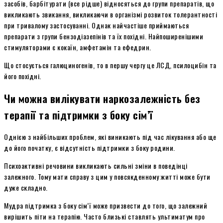
засобів, барбітурати (все рідше) відносяться до групи препаратів, що
викликають звикання, викликаючи в організмі розвиток толерантності
при тривалому застосуванні. Однак найчастіше приймаються
препарати з групи бензодіазепінів та їх похідні. Найпоширенішими
стимуляторами є кокаїн, амфетамін та ефедрин.
Що стосується галюциногенів, то в першу чергу це ЛСД, псилоцибін та
його похідні.
Чи можна вилікувати наркозалежність без
терапії та підтримки з боку сім’ї
Однією з найбільших проблем, які виникають під час лікування або ще
до його початку, є відсутність підтримки з боку родини.
Психоактивні речовини викликають сильні зміни в поведінці
залежного. Тому мати справу з цим у повсякденному житті може бути
дуже складно.
Мудра підтримка з боку сім’ї може призвести до того, що залежний
вирішить піти на терапію. Часто близькі ставлять ультиматум про