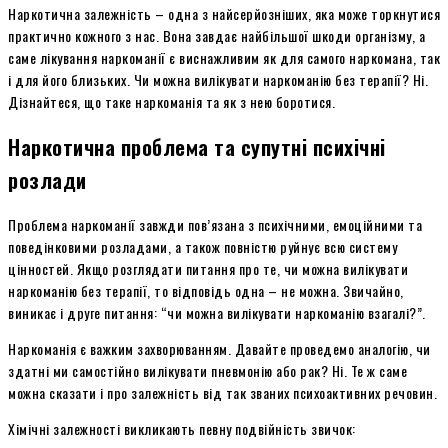
Наркотична залежність – одна з найсерйозніших, яка може торкнутися
практично кожного з нас. Вона завдає найбільшої шкоди організму, а
саме лікування наркоманії є виснажливим як для самого наркомана, так
і для його близьких. Чи можна вилікувати наркоманію без терапії? Ні.
Дізнайтеся, що таке наркоманія та як з нею боротися.
Наркотична проблема та супутні психічні
розлади
Проблема наркоманії завжди пов’язана з психічними, емоційними та
поведінковими розладами, а також повністю руйнує всю систему
цінностей. Якщо розглядати питання про те, чи можна вилікувати
наркоманію без терапії, то відповідь одна – не можна. Звичайно,
виникає і друге питання: “чи можна вилікувати наркоманію взагалі?”.
Наркоманія є важким захворюванням. Давайте проведемо аналогію, чи
здатні ми самостійно вилікувати пневмонію або рак? Ні. Те ж саме
можна сказати і про залежність від так званих психоактивних речовин.
Хімічні залежності викликають певну подвійність звичок: