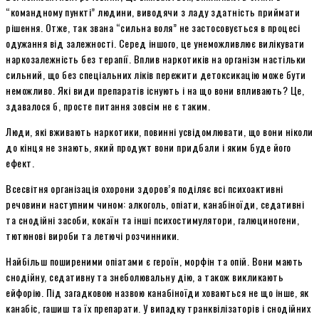
“командному пункті” людини, виводячи з ладу здатність приймати
рішення. Отже, так звана “сильна воля” не застосовується в процесі
одужання від залежності. Серед іншого, це унеможливлює вилікувати
наркозалежність без терапії. Вплив наркотиків на організм настільки
сильний, що без спеціальних ліків пережити детоксикацію може бути
неможливо. Які види препаратів існують і на що вони впливають? Це,
здавалося б, просте питання зовсім не є таким.
Люди, які вживають наркотики, повинні усвідомлювати, що вони ніколи
до кінця не знають, який продукт вони придбали і яким буде його
ефект.
Всесвітня організація охорони здоров’я поділяє всі психоактивні
речовини наступним чином: алкоголь, опіати, канабіноїди, седативні
та снодійні засоби, кокаїн та інші психостимулятори, галюциногени,
тютюнові вироби та летючі розчинники.
Найбільш поширеними опіатами є героїн, морфін та опій. Вони мають
снодійну, седативну та знеболювальну дію, а також викликають
ейфорію. Під загадковою назвою канабіноїди ховаються не що інше, як
канабіс, гашиш та їх препарати. У випадку транквілізаторів і снодійних