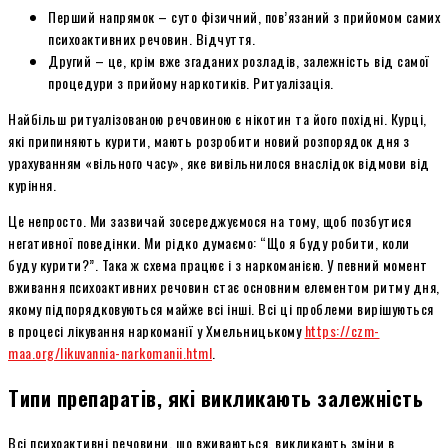
Перший напрямок – суто фізичний, пов’язаний з прийомом самих
психоактивних речовин. Відчуття.
Другий – це, крім вже згаданих розладів, залежність від самої
процедури з прийому наркотиків. Ритуалізація.
Найбільш ритуалізованою речовиною є нікотин та його похідні. Курці,
які припиняють курити, мають розробити новий розпорядок дня з
урахуванням «вільного часу», яке вивільнилося внаслідок відмови від
куріння.
Це непросто. Ми зазвичай зосереджуємося на тому, щоб позбутися
негативної поведінки. Ми рідко думаємо: “Що я буду робити, коли
буду курити?”. Така ж схема працює і з наркоманією. У певний момент
вживання психоактивних речовин стає основним елементом ритму дня,
якому підпорядковуються майже всі інші. Всі ці проблеми вирішуються
в процесі лікування наркоманії у Хмельницькому
https://czm-
maa.org/likuvannia-narkomanii.html
.
Типи препаратів, які викликають залежність
Всі психоактивні речовини, що вживаються, викликають зміни в