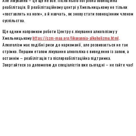
Але лікування – це ще не все. Після нього потрібна повноцінна
реабілітація. В реабілітаційному центрі у Хмельницькому не тільки
«поставлять на ноги», а й навчать, як знову стати повноцінним членом
суспільства.
Ще одним напрямком роботи Центру є лікування алкоголізму у
Хмельницькому
https://czm-maa.org/likuvannia-alkoholizmu.html
.
Алкоголізм має подібні риси до наркоманії, але розвивається не так
стрімко. Першим етапом лікування алкоголіка є виведення із запою, а
останнім – реабілітація та післяреабілітаційна підтримка.
Звертайтеся за допомогою до спеціалістів вже сьогодні – не гайте час!