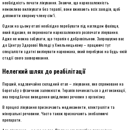
необхідність почати лікування. Знаючи, що наркозалежність
неможливо вилікувати без терапії, вони вживають всіх заходів, щоб
допомогти хворому члену сім’ї.
Однак на цьому етапі необхідно перебувати під наглядом фахівця,
який підкаже, як переконати наркозалежного розпочати лікування.
Адже не можна забувати, що терапія є добровільною. Запрошуємо вас
до Центру Здорової Молоді у Хмельницькому – працюючі тут
спеціалісти здатні вилікувати наркомана, який перебуває на будь-якій
стадії свого захворювання.
Нелегкий шлях до реабілітації
Перший, надзвичайно складний етап – лікування, яке спрямоване на
боротьбу з фізичною залежністю. Терапія починається з детоксикації,
яка передбачає виведення шкідливих речовин з організму.
В процесі лікування призначають медикаменти, електроліти та
мінеральні речовини. Часто також призначають знеболюючі
препарати.