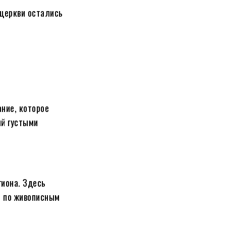
 церкви остались
ание, которое
ый густыми
гиона. Здесь
я по живописным