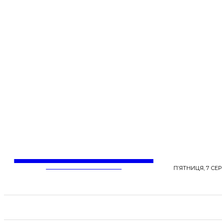
LentaLife
ЖІНОЧІ СЕНСИ ЖИТТЯ
П’ЯТНИЦЯ, 7 СЕР
СТРІЧКА НОВИН
СТИЛЬ
КРАСА
ЗД