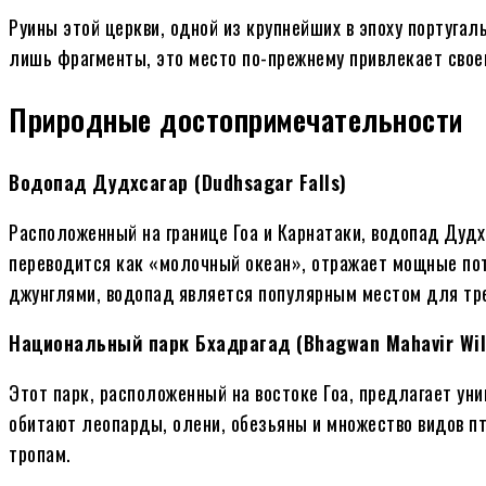
Руины этой церкви, одной из крупнейших в эпоху португал
лишь фрагменты, это место по-прежнему привлекает свое
Природные достопримечательности
Водопад Дудхсагар (Dudhsagar Falls)
Расположенный на границе Гоа и Карнатаки, водопад Дудх
переводится как «молочный океан», отражает мощные по
джунглями, водопад является популярным местом для тре
Национальный парк Бхадрагад (Bhagwan Mahavir Wild
Этот парк, расположенный на востоке Гоа, предлагает ун
обитают леопарды, олени, обезьяны и множество видов п
тропам.