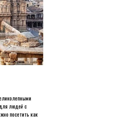
 великолепными
 для людей с
ожно посетить как