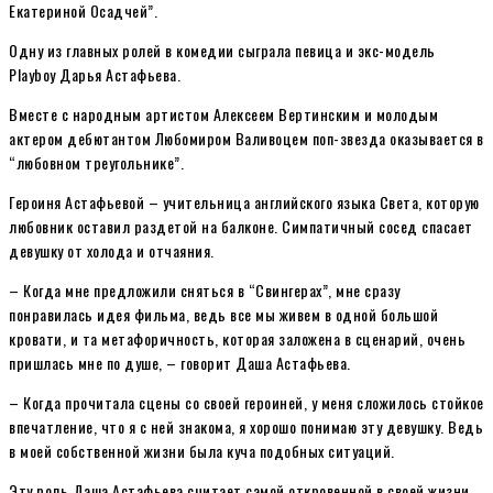
Екатериной Осадчей”.
Одну из главных ролей в комедии сыграла певица и экс-модель
Playboy Дарья Астафьева.
Вместе с народным артистом Алексеем Вертинским и молодым
актером дебютантом Любомиром Валивоцем поп-звезда оказывается в
“любовном треугольнике”.
Героиня Астафьевой – учительница английского языка Света, которую
любовник оставил раздетой на балконе. Симпатичный сосед спасает
девушку от холода и отчаяния.
– Когда мне предложили сняться в “Свингерах”, мне сразу
понравилась идея фильма, ведь все мы живем в одной большой
кровати, и та метафоричность, которая заложена в сценарий, очень
пришлась мне по душе, – говорит Даша Астафьева.
– Когда прочитала сцены со своей героиней, у меня сложилось стойкое
впечатление, что я с ней знакома, я хорошо понимаю эту девушку. Ведь
в моей собственной жизни была куча подобных ситуаций.
Эту роль Даша Астафьева считает самой откровенной в своей жизни,