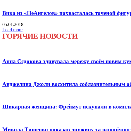
Вика из «НеАнгелов» похвасталась точеной фигу
05.01.2018
Load more
ГОРЯЧИЕ НОВОСТИ
Анна Сєдокова здивувала мережу своїм новим ку
Анджелина Джоли восхитила соблазнительным об
Шикарная женщина: Фреймут искупали в компл
Микола Тищенко показав дружину та однорічног