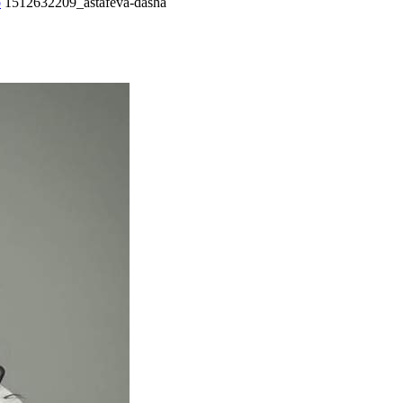
о
1512632209_astafeva-dasha