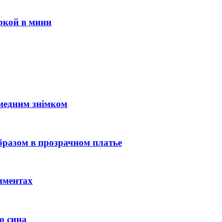
ркой в мини
медним знімком
разом в прозрачном платье
иментах
о сина