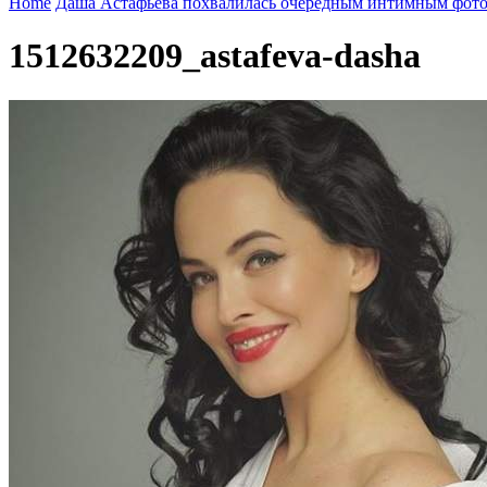
Home
Даша Астафьева похвалилась очередным интимным фот
1512632209_astafeva-dasha