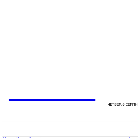
LentaLife
ЖІНОЧІ СЕНСИ ЖИТТЯ
ЧЕТВЕР, 6 СЕРПНЯ
СТРІЧКА НОВИН
СТИЛЬ
КРАСА
ЗД