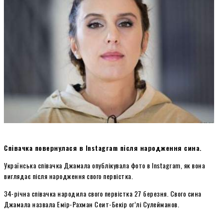
Співачка повернулася в Instagram після народження сина.
Українська співачка Джамала опублікувала фото в Instagram, як вона
виглядає після народження свого первістка.
34-річна співачка народила свого первістка 27 березня. Свого сина
Джамала назвала Емір-Рахман Сеит-Бекір ог’лі Сулейманов.