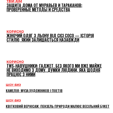
ТВІЙ ДІМ
ЗАЩИТА ДОМА ОТ МУРАВЬЕВ И ТАРАКАНОВ:
ПРОВЕРЕННЫЕ МЕТОДЫ И СРЕДСТВА
КОРИСНО
ЖІНОЧИЙ ОДЯГ З ЛЬОНУ ВІД CICI COCO — ІСТОРІЯ
СТИЛЮ, ЯКИЙ ЗАЛИШАЄТЬСЯ НАЗАВЖДИ
КОРИСНО
TWS-НАВУШНИКИ: ГАДЖЕТ, БЕЗ ЯКОГО МИ ВЖЕ МАЙЖЕ
НЕ ВИХОДИМО З ДОМУ. ДУМКИ ЛЮДИНИ, ЯКА ЩОДНЯ
ПРАЦЮЄ З НИМИ
ШОУ-БИЗ
КАМЕЛІЯ: МУЗА ХУДОЖНИКІВ І ПОЕТІВ
ШОУ-БИЗ
КВІТКОВИЙ ВЕРНІСАЖ: ПЕНЗЕЛЬ ПРИРОДИ МАЛЮЄ ВЕСІЛЬНИЙ БУКЕТ