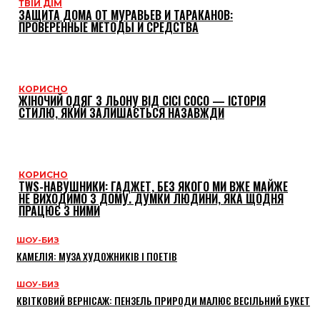
ТВІЙ ДІМ
ЗАЩИТА ДОМА ОТ МУРАВЬЕВ И ТАРАКАНОВ:
ПРОВЕРЕННЫЕ МЕТОДЫ И СРЕДСТВА
КОРИСНО
ЖІНОЧИЙ ОДЯГ З ЛЬОНУ ВІД CICI COCO — ІСТОРІЯ
СТИЛЮ, ЯКИЙ ЗАЛИШАЄТЬСЯ НАЗАВЖДИ
КОРИСНО
TWS-НАВУШНИКИ: ГАДЖЕТ, БЕЗ ЯКОГО МИ ВЖЕ МАЙЖЕ
НЕ ВИХОДИМО З ДОМУ. ДУМКИ ЛЮДИНИ, ЯКА ЩОДНЯ
ПРАЦЮЄ З НИМИ
ШОУ-БИЗ
КАМЕЛІЯ: МУЗА ХУДОЖНИКІВ І ПОЕТІВ
ШОУ-БИЗ
КВІТКОВИЙ ВЕРНІСАЖ: ПЕНЗЕЛЬ ПРИРОДИ МАЛЮЄ ВЕСІЛЬНИЙ БУКЕТ