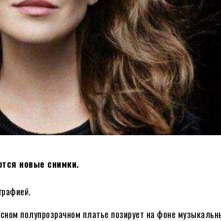
тся новые снимки.
графией.
расном полупрозрачном платье позирует на фоне музыкальн