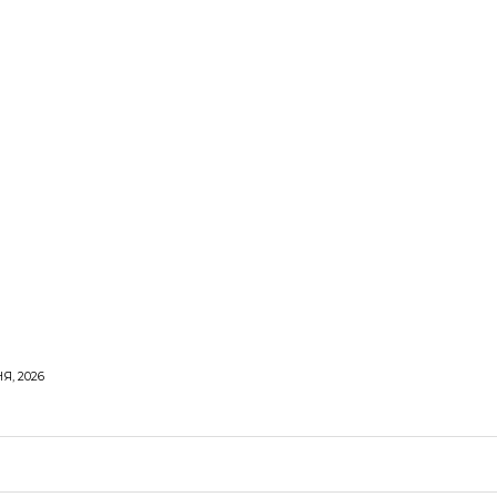
Я, 2026
ОРОВЕ ЖИТТЯ
ВІДПОЧИНОК
СТОСУНКИ
ТВІ