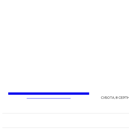
LentaLife
ЖІНОЧІ СЕНСИ ЖИТТЯ
СУБОТА, 8 СЕРПН
СТРІЧКА НОВИН
СТИЛЬ
КРАСА
ЗД