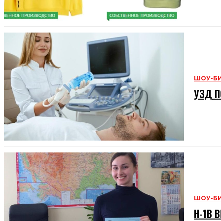
ШОУ-Б
УЗД П
ШОУ-Б
H-1B В