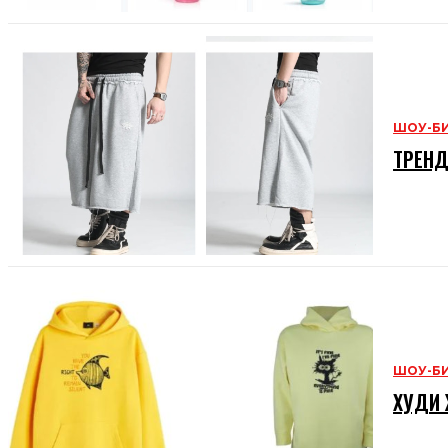
ШОУ-Б
ТРЕНД
ШОУ-Б
ХУДИ 