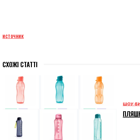
источник
СХОЖІ СТАТТІ
ШОУ-Б
ПЛЯШК