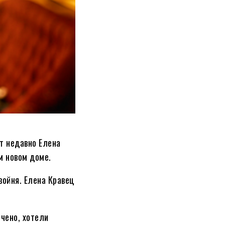
т недавно Елена
м новом доме.
войня. Елена Кравец
нчено, хотели