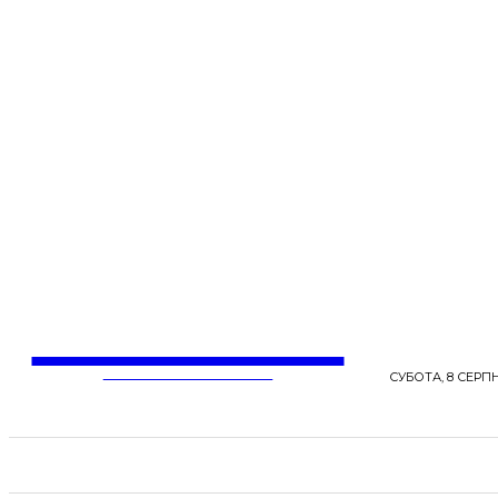
LentaLife
ЖІНОЧІ СЕНСИ ЖИТТЯ
СУБОТА, 8 СЕРПН
СТРІЧКА НОВИН
СТИЛЬ
КРАСА
ЗД