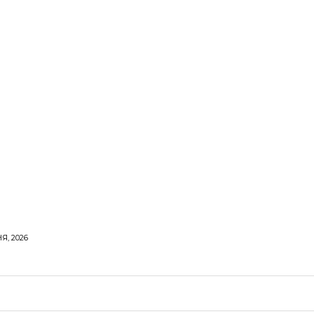
Я, 2026
ОРОВЕ ЖИТТЯ
ВІДПОЧИНОК
СТОСУНКИ
ТВІ