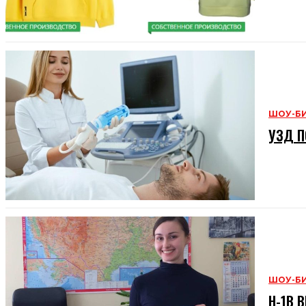
ШОУ-Б
УЗД П
ШОУ-Б
H-1B В