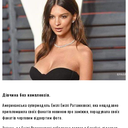
Дівчина без комплексів.
Американська супермодель Емілі Емілі Ратажковскі, яка нещодавно
приголомшила своїх фанатів новиною про заміжжя, порадувала своїх
фанатів черговим відвертим фото.
Знімок, де Емілі Ратажковскі зображена топлес в басейні, підкорив