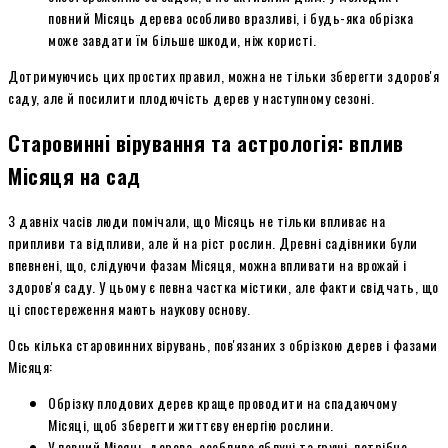
повний Місяць дерева особливо вразливі, і будь-яка обрізка
може завдати їм більше шкоди, ніж користі.
Дотримуючись цих простих правил, можна не тільки зберегти здоров'я
саду, але й посилити плодючість дерев у наступному сезоні.
Старовинні вірування та астрологія: вплив
Місяця на сад
З давніх часів люди помічали, що Місяць не тільки впливає на
припливи та відпливи, але й на ріст рослин. Древні садівники були
впевнені, що, слідуючи фазам Місяця, можна впливати на врожай і
здоров'я саду. У цьому є певна частка містики, але факти свідчать, що
ці спостереження мають наукову основу.
Ось кілька старовинних вірувань, пов'язаних з обрізкою дерев і фазами
Місяця:
Обрізку плодових дерев краще проводити на спадаючому
Місяці, щоб зберегти життєву енергію рослини.
У повний Місяць дерева, особливо яблуні та груші, потрібно