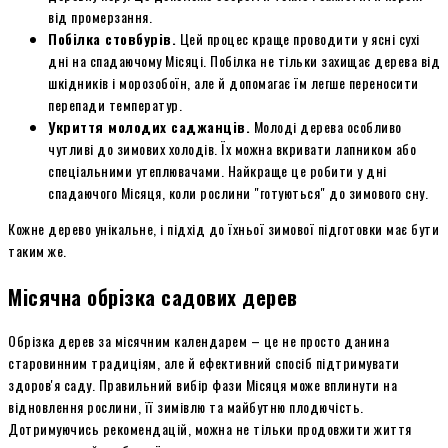
від промерзання.
Побілка стовбурів.
Цей процес краще проводити у ясні сухі
дні на спадаючому Місяці. Побілка не тільки захищає дерева від
шкідників і морозобоїн, але й допомагає їм легше переносити
перепади температур.
Укриття молодих саджанців.
Молоді дерева особливо
чутливі до зимових холодів. Їх можна вкривати лапником або
спеціальними утеплювачами. Найкраще це робити у дні
спадаючого Місяця, коли рослини "готуються" до зимового сну.
Кожне дерево унікальне, і підхід до їхньої зимової підготовки має бути
таким же.
Місячна обрізка садових дерев
Обрізка дерев за місячним календарем – це не просто данина
старовинним традиціям, але й ефективний спосіб підтримувати
здоров'я саду. Правильний вибір фази Місяця може вплинути на
відновлення рослини, її зимівлю та майбутню плодючість.
Дотримуючись рекомендацій, можна не тільки продовжити життя