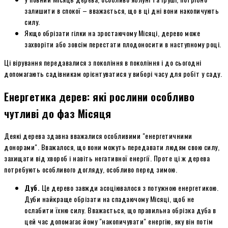
залишити в спокої – вважається, що в ці дні вони накопичують
силу.
Якщо обрізати гілки на зростаючому Місяці, дерево може
захворіти або зовсім перестати плодоносити в наступному році.
Ці вірування передавалися з покоління в покоління і до сьогодні
допомагають садівникам орієнтуватися у виборі часу для робіт у саду.
Енергетика дерев: які рослини особливо
чутливі до фаз Місяця
Деякі дерева здавна вважалися особливими "енергетичними
донорами". Вважалося, що вони можуть передавати людям свою силу,
захищати від хвороб і навіть негативної енергії. Проте ці ж дерева
потребують особливого догляду, особливо перед зимою.
Дуб.
Це дерево завжди асоціювалося з потужною енергетикою.
Дуби найкраще обрізати на спадаючому Місяці, щоб не
ослабити їхню силу. Вважається, що правильна обрізка дуба в
цей час допомагає йому "накопичувати" енергію, яку він потім