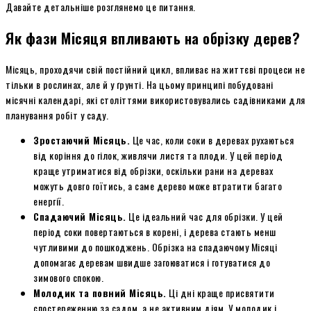
Давайте детальніше розглянемо це питання.
Як фази Місяця впливають на обрізку дерев?
Місяць, проходячи свій постійний цикл, впливає на життєві процеси не
тільки в рослинах, але й у ґрунті. На цьому принципі побудовані
місячні календарі, які століттями використовувались садівниками для
планування робіт у саду.
Зростаючий Місяць.
Це час, коли соки в деревах рухаються
від коріння до гілок, живлячи листя та плоди. У цей період
краще утриматися від обрізки, оскільки рани на деревах
можуть довго гоїтись, а саме дерево може втратити багато
енергії.
Спадаючий Місяць.
Це ідеальний час для обрізки. У цей
період соки повертаються в корені, і дерева стають менш
чутливими до пошкоджень. Обрізка на спадаючому Місяці
допомагає деревам швидше загоюватися і готуватися до
зимового спокою.
Молодик та повний Місяць.
Ці дні краще присвятити
спостереженню за садом, а не активним діям. У молодик і