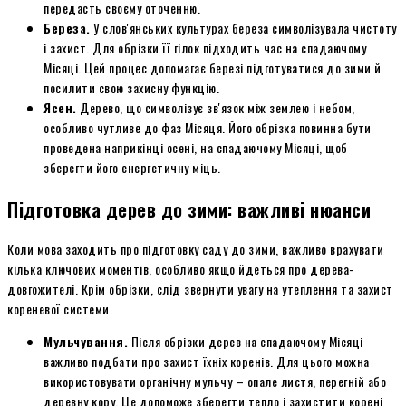
передасть своєму оточенню.
Береза.
У слов'янських культурах береза символізувала чистоту
і захист. Для обрізки її гілок підходить час на спадаючому
Місяці. Цей процес допомагає березі підготуватися до зими й
посилити свою захисну функцію.
Ясен.
Дерево, що символізує зв'язок між землею і небом,
особливо чутливе до фаз Місяця. Його обрізка повинна бути
проведена наприкінці осені, на спадаючому Місяці, щоб
зберегти його енергетичну міць.
Підготовка дерев до зими: важливі нюанси
Коли мова заходить про підготовку саду до зими, важливо врахувати
кілька ключових моментів, особливо якщо йдеться про дерева-
довгожителі. Крім обрізки, слід звернути увагу на утеплення та захист
кореневої системи.
Мульчування.
Після обрізки дерев на спадаючому Місяці
важливо подбати про захист їхніх коренів. Для цього можна
використовувати органічну мульчу – опале листя, перегній або
деревну кору. Це допоможе зберегти тепло і захистити корені