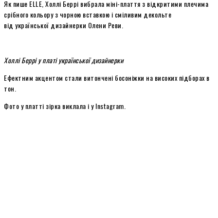
Як пише ELLE, Холлі Беррі вибрала міні-плаття з відкритими плечима
срібного кольору з чорною вставкою і сміливим декольте
від української дизайнерки Олени Реви.
Холлі Беррі у платі української дизайнерки
Ефектним акцентом стали витончені босоніжки на високих підборах в
тон.
Фото у платті зірка виклала і у Instagram.