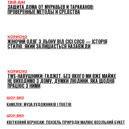
ТВІЙ ДІМ
ЗАЩИТА ДОМА ОТ МУРАВЬЕВ И ТАРАКАНОВ:
ПРОВЕРЕННЫЕ МЕТОДЫ И СРЕДСТВА
КОРИСНО
ЖІНОЧИЙ ОДЯГ З ЛЬОНУ ВІД CICI COCO — ІСТОРІЯ
СТИЛЮ, ЯКИЙ ЗАЛИШАЄТЬСЯ НАЗАВЖДИ
КОРИСНО
TWS-НАВУШНИКИ: ГАДЖЕТ, БЕЗ ЯКОГО МИ ВЖЕ МАЙЖЕ
НЕ ВИХОДИМО З ДОМУ. ДУМКИ ЛЮДИНИ, ЯКА ЩОДНЯ
ПРАЦЮЄ З НИМИ
ШОУ-БИЗ
КАМЕЛІЯ: МУЗА ХУДОЖНИКІВ І ПОЕТІВ
ШОУ-БИЗ
КВІТКОВИЙ ВЕРНІСАЖ: ПЕНЗЕЛЬ ПРИРОДИ МАЛЮЄ ВЕСІЛЬНИЙ БУКЕТ