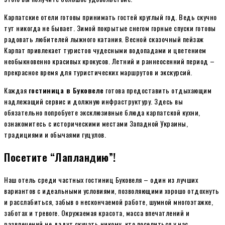
Карпатские отели готовы принимать гостей круглый год. Ведь скучно
тут никогда не бывает. Зимой покрытые снегом горные спуски готовы
радовать любителей лыжного катания. Весной сказочный пейзаж
Карпат привлекает туристов чудесными водопадами и цветением
необыкновенно красивых крокусов. Летний и раннеосенний период –
прекрасное время для туристических маршрутов и экскурсий.
Каждая
гостиница в Буковеле
готова предоставить отдыхающим
надлежащий сервис и должную инфраструктуру. Здесь вы
обязательно попробуете эксклюзивные блюда карпатской кухни,
ознакомитесь с историческими местами Западной Украины,
традициями и обычаями гуцулов.
Посетите “Лапландию”!
Наш отель среди частных гостиниц Буковеля – один из лучших
вариантов с идеальными условиями, позволяющими хорошо отдохнуть
и расслабиться, забыв о нескончаемой работе, шумной многоэтажке,
заботах и тревоге. Окружаемая красота, масса впечатлений и
развлечений не дадут скучать никому, кто поселиться у нас.