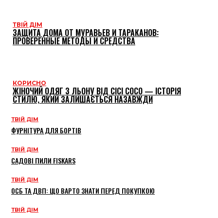
ТВІЙ ДІМ
ЗАЩИТА ДОМА ОТ МУРАВЬЕВ И ТАРАКАНОВ:
ПРОВЕРЕННЫЕ МЕТОДЫ И СРЕДСТВА
КОРИСНО
ЖІНОЧИЙ ОДЯГ З ЛЬОНУ ВІД CICI COCO — ІСТОРІЯ
СТИЛЮ, ЯКИЙ ЗАЛИШАЄТЬСЯ НАЗАВЖДИ
ТВІЙ ДІМ
ФУРНІТУРА ДЛЯ БОРТІВ
ТВІЙ ДІМ
САДОВІ ПИЛИ FISKARS
ТВІЙ ДІМ
ОСБ ТА ДВП: ЩО ВАРТО ЗНАТИ ПЕРЕД ПОКУПКОЮ
ТВІЙ ДІМ