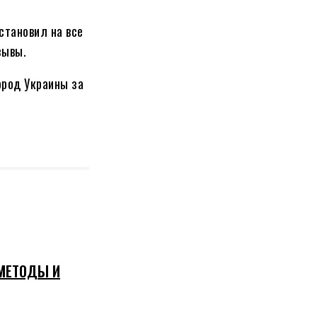
становил на все
зывы.
ород Украины за
 МЕТОДЫ И