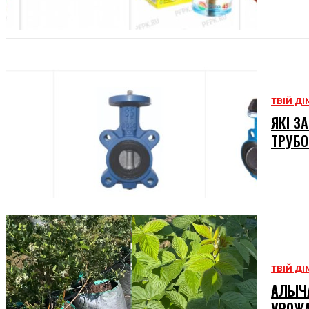
ТВІЙ ДІ
ЯКІ З
ТРУБО
ТВІЙ ДІ
АЛЫЧА
УРОЖ