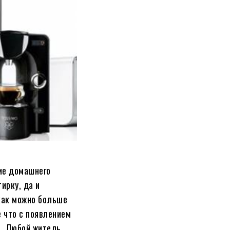
ние домашнего
ирку, да и
 как можно больше
 что с появлением
а. Любой житель