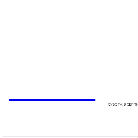
LentaLife
ЖІНОЧІ СЕНСИ ЖИТТЯ
СУБОТА, 8 СЕРПН
СТРІЧКА НОВИН
СТИЛЬ
КРАСА
ЗД