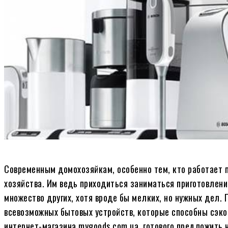
Современным домохозяйкам, особенно тем, кто работает 
хозяйства. Им ведь приходиться заниматься приготовлением
множество других, хотя вроде бы мелких, но нужных дел.
всевозможных бытовых устройств, которые способны сэкон
интернет-магазина mygoods.com.ua, готового предложить