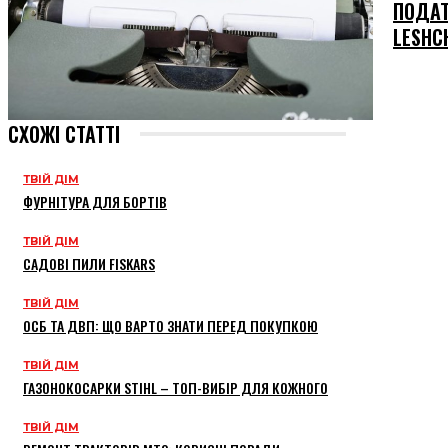
ПОДАТ
LESHC
СХОЖІ СТАТТІ
ТВІЙ ДІМ
ФУРНІТУРА ДЛЯ БОРТІВ
ТВІЙ ДІМ
САДОВІ ПИЛИ FISKARS
ТВІЙ ДІМ
ОСБ ТА ДВП: ЩО ВАРТО ЗНАТИ ПЕРЕД ПОКУПКОЮ
ТВІЙ ДІМ
ГАЗОНОКОСАРКИ STIHL – ТОП-ВИБІР ДЛЯ КОЖНОГО
ТВІЙ ДІМ