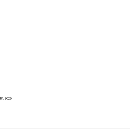
Я, 2026
ОРОВЕ ЖИТТЯ
ВІДПОЧИНОК
СТОСУНКИ
ТВІ