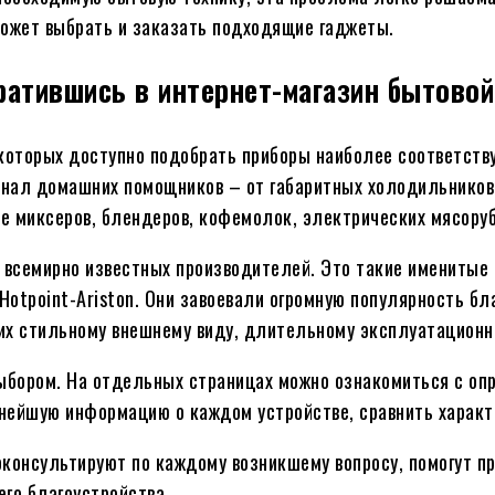
 может выбрать и заказать подходящие гаджеты.
ратившись в интернет-магазин бытовой
 которых доступно подобрать приборы наиболее соответст
енал домашних помощников – от габаритных холодильников
е миксеров, блендеров, кофемолок, электрических мясоруб
 всемирно известных производителей. Это такие именитые 
ssi, Hotpoint-Ariston. Они завоевали огромную популярность 
х стильному внешнему виду, длительному эксплуатационн
ыбором. На отдельных страницах можно ознакомиться с оп
ьнейшую информацию о каждом устройстве, сравнить характ
онсультируют по каждому возникшему вопросу, помогут пр
го благоустройства.