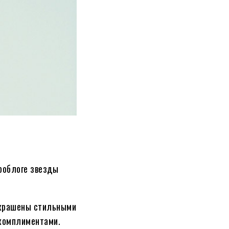
кроблоге звезды
украшены стильными
 комплиментами.