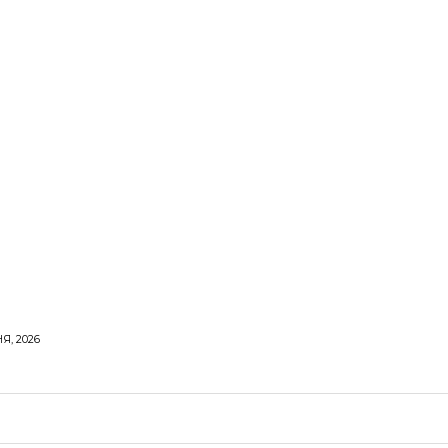
Я, 2026
ОРОВЕ ЖИТТЯ
ВІДПОЧИНОК
СТОСУНКИ
ТВІ