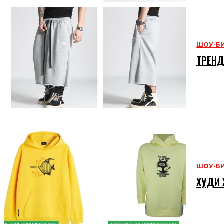
ШОУ-Б
ТРЕНД
ШОУ-Б
ХУДИ 