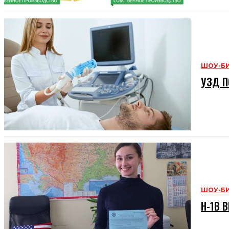
ШОУ-Б
УЗД П
ШОУ-Б
H-1B В