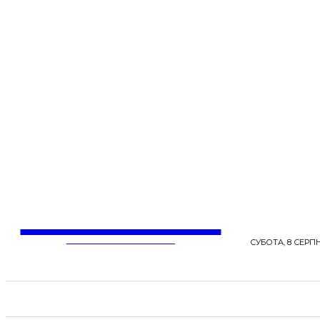
LentaLife
ЖІНОЧІ СЕНСИ ЖИТТЯ
СУБОТА, 8 СЕРПН
СТРІЧКА НОВИН
СТИЛЬ
КРАСА
ЗД