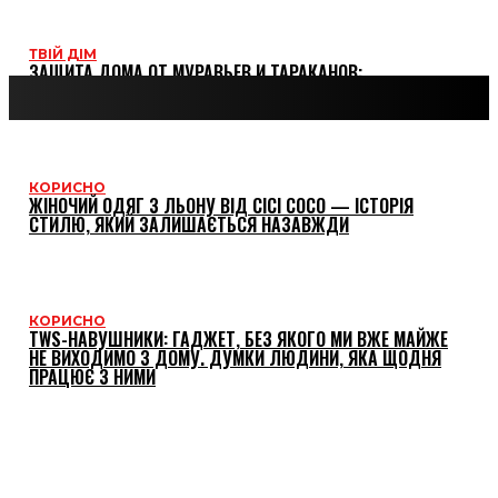
ТВІЙ ДІМ
ЗАЩИТА ДОМА ОТ МУРАВЬЕВ И ТАРАКАНОВ:
ПРОВЕРЕННЫЕ МЕТОДЫ И СРЕДСТВА
КОРИСНО
ЖІНОЧИЙ ОДЯГ З ЛЬОНУ ВІД CICI COCO — ІСТОРІЯ
СТИЛЮ, ЯКИЙ ЗАЛИШАЄТЬСЯ НАЗАВЖДИ
КОРИСНО
TWS-НАВУШНИКИ: ГАДЖЕТ, БЕЗ ЯКОГО МИ ВЖЕ МАЙЖЕ
НЕ ВИХОДИМО З ДОМУ. ДУМКИ ЛЮДИНИ, ЯКА ЩОДНЯ
ПРАЦЮЄ З НИМИ