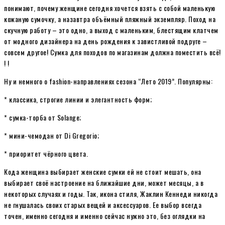
понимают, почему женщине сегодня хочется взять с собой маленькую
кожаную сумочку, а назавтра объёмный пляжный экземпляр. Поход на
скучную работу – это одно, а выход с маленьким, блестящим клатчем
от модного дизайнера на день рождения к завистливой подруге –
совсем другое! Сумка для походов по магазинам должна поместить всё!
! !
Ну и немного о fashion-направлениях сезона “Лето 2019”. Популярны:
* классика, строгие линии и элегантность форм;
* сумка-торба от Solange;
* мини-чемодан от Di Grеgorio;
* приоритет чёрного цвета.
Кода женщина выбирает женские сумки ей не стоит мешать, она
выбирает своё настроение на ближайшие дни, может месяцы, а в
некоторых случаях и годы. Так, икона стиля, Жаклин Кеннеди никогда
не гнушалась своих старых вещей и аксессуаров. Ее выбор всегда
точен, именно сегодня и именно сейчас нужно это, без оглядки на