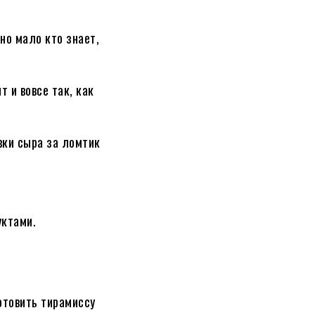
но мало кто знает,
 и вовсе так, как
вки сыра за ломтик
уктами.
отовить тирамиссу