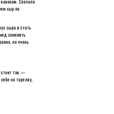
 канонам. Сначала
уем сыр по
ус сыра и стать
 мед заменить
анно, но очень
р стоит так —
 себе на тарелку,