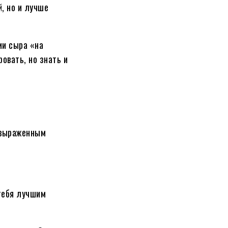
, но и лучше
ии сыра «на
овать, но знать и
 выраженным
 тебя лучшим