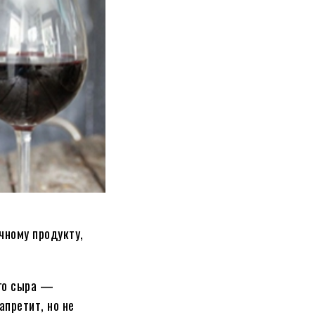
чному продукту,
ого сыра —
апретит, но не