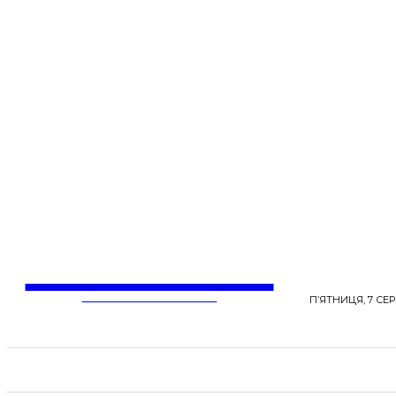
LentaLife
ЖІНОЧІ СЕНСИ ЖИТТЯ
П’ЯТНИЦЯ, 7 СЕР
СТРІЧКА НОВИН
СТИЛЬ
КРАСА
ЗД