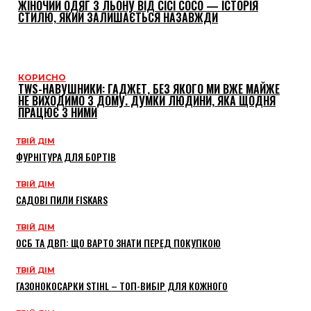
ЖІНОЧИЙ ОДЯГ З ЛЬОНУ ВІД CICI COCO — ІСТОРІЯ
СТИЛЮ, ЯКИЙ ЗАЛИШАЄТЬСЯ НАЗАВЖДИ
КОРИСНО
TWS-НАВУШНИКИ: ГАДЖЕТ, БЕЗ ЯКОГО МИ ВЖЕ МАЙЖЕ
НЕ ВИХОДИМО З ДОМУ. ДУМКИ ЛЮДИНИ, ЯКА ЩОДНЯ
ПРАЦЮЄ З НИМИ
ТВІЙ ДІМ
ФУРНІТУРА ДЛЯ БОРТІВ
ТВІЙ ДІМ
САДОВІ ПИЛИ FISKARS
ТВІЙ ДІМ
ОСБ ТА ДВП: ЩО ВАРТО ЗНАТИ ПЕРЕД ПОКУПКОЮ
ТВІЙ ДІМ
ГАЗОНОКОСАРКИ STIHL – ТОП-ВИБІР ДЛЯ КОЖНОГО