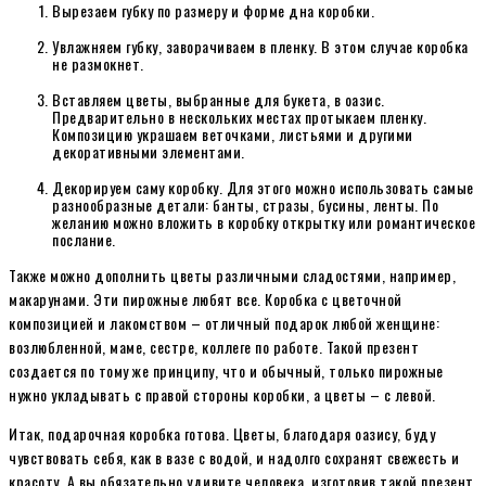
Вырезаем губку по размеру и форме дна коробки.
Увлажняем губку, заворачиваем в пленку. В этом случае коробка
не размокнет.
Вставляем цветы, выбранные для букета, в оазис.
Предварительно в нескольких местах протыкаем пленку.
Композицию украшаем веточками, листьями и другими
декоративными элементами.
Декорируем саму коробку. Для этого можно использовать самые
разнообразные детали: банты, стразы, бусины, ленты. По
желанию можно вложить в коробку открытку или романтическое
послание.
Также можно дополнить цветы различными сладостями, например,
макарунами. Эти пирожные любят все. Коробка с цветочной
композицией и лакомством – отличный подарок любой женщине:
возлюбленной, маме, сестре, коллеге по работе. Такой презент
создается по тому же принципу, что и обычный, только пирожные
нужно укладывать с правой стороны коробки, а цветы – с левой.
Итак, подарочная коробка готова. Цветы, благодаря оазису, буду
чувствовать себя, как в вазе с водой, и надолго сохранят свежесть и
красоту. А вы обязательно удивите человека, изготовив такой презент