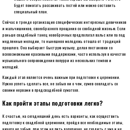
будет помогать рассаживать гостей или можно составить
специальный план.
Сейчас в тренде организация специфических интересных девичников
и мальчишников, своеобразного прощания со свободной жизнью. Если
раньше свадебный танец новобрачных предполагал вальс или па под
медленные мелодии, то нынешняя молодежь отошла от традиций
прошлого. Она выбирает быструю музыку, делая постановки со
всевозможными красивыми поддержками, часто используя в качестве
музыкального сопровождения попурри из нескольких темпов и
мелодий.
Каждый этап является очень важным при подготовке к церемонии.
Нужно успеть сделать все, не забыв ни о чем, сумев совладать со
своими нервами в предсвадебной суматохе.
Как пройти этапы подготовки легко?
К счастью, на сегодняшний день есть варианты, как осуществить
подготовку к свадебной церемонии, пройдя все необходимые этапы,
ничего не забыв, при этом не пить валериану, не сходить с ума и не