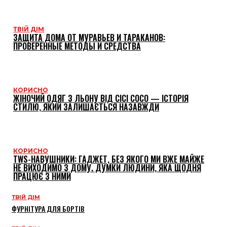
ТВІЙ ДІМ
ЗАЩИТА ДОМА ОТ МУРАВЬЕВ И ТАРАКАНОВ:
ПРОВЕРЕННЫЕ МЕТОДЫ И СРЕДСТВА
КОРИСНО
ЖІНОЧИЙ ОДЯГ З ЛЬОНУ ВІД CICI COCO — ІСТОРІЯ
СТИЛЮ, ЯКИЙ ЗАЛИШАЄТЬСЯ НАЗАВЖДИ
КОРИСНО
TWS-НАВУШНИКИ: ГАДЖЕТ, БЕЗ ЯКОГО МИ ВЖЕ МАЙЖЕ
НЕ ВИХОДИМО З ДОМУ. ДУМКИ ЛЮДИНИ, ЯКА ЩОДНЯ
ПРАЦЮЄ З НИМИ
ТВІЙ ДІМ
ФУРНІТУРА ДЛЯ БОРТІВ