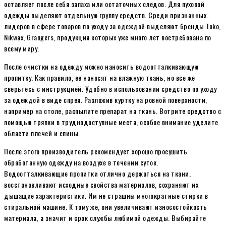
оставляет после себя запаха или остаточных следов. Для пуховой
одежды выделяют отдельную группу средств. Среди признанных
лидеров в сфере товаров по уходу за одеждой выделяют бренды Toko,
Nikwax, Grangers, продукция которых уже много лет востребована по
всему миру.
После очистки на одежду можно наносить водоотталкивающую
пропитку. Как правило, ее наносят на влажную ткань, но все же
сверьтесь с инструкцией. Удобно в использовании средство по уходу
за одеждой в виде спрея. Разложив куртку на ровной поверхности,
например на столе, распылите препарат на ткань. Вотрите средство с
помощью тряпки в труднодоступные места, особое внимание уделите
области плечей и спины.
После этого производитель рекомендует хорошо просушить
обработанную одежду на воздухе в течении суток.
Водоотталкивающие пропитки отлично держаться на ткани,
восстанавливают исходные свойства материалов, сохраняют их
дышащие характеристики. Им не страшны многократные стирки в
стиральной машине. К тому же, они увеличивают износостойкость
материала, а значит и срок службы любимой одежды. Выбирайте