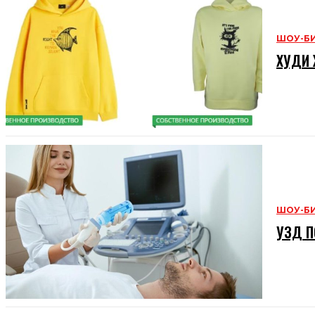
ШОУ-Б
ХУДИ 
ШОУ-Б
УЗД П