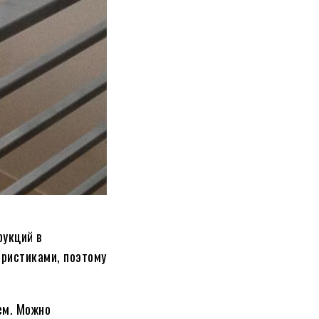
укций в
еристиками, поэтому
ем. Можно