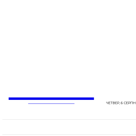
LentaLife
ЖІНОЧІ СЕНСИ ЖИТТЯ
ЧЕТВЕР, 6 СЕРПНЯ
СТРІЧКА НОВИН
СТИЛЬ
КРАСА
ЗД