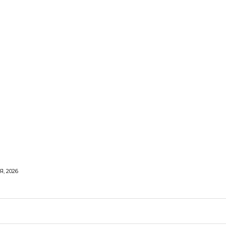
, 2026
ОРОВЕ ЖИТТЯ
ВІДПОЧИНОК
СТОСУНКИ
ТВІ