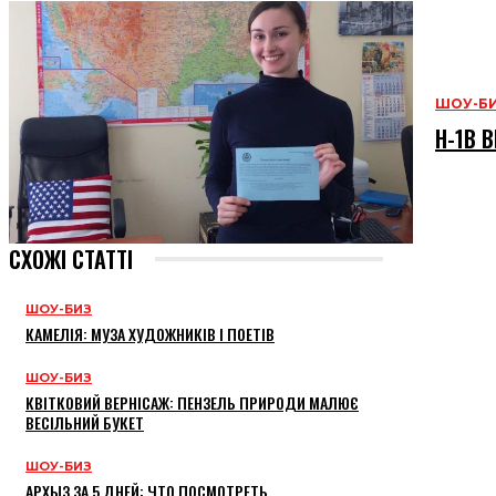
ШОУ-Б
H-1B В
СХОЖІ СТАТТІ
ШОУ-БИЗ
КАМЕЛІЯ: МУЗА ХУДОЖНИКІВ І ПОЕТІВ
ШОУ-БИЗ
КВІТКОВИЙ ВЕРНІСАЖ: ПЕНЗЕЛЬ ПРИРОДИ МАЛЮЄ
ВЕСІЛЬНИЙ БУКЕТ
ШОУ-БИЗ
АРХЫЗ ЗА 5 ДНЕЙ: ЧТО ПОСМОТРЕТЬ