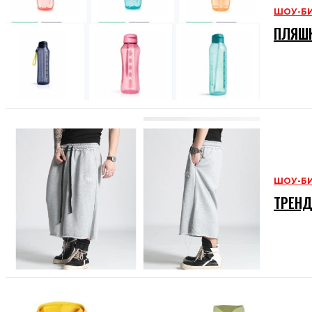
ШОУ-Б
ПЛЯШК
ШОУ-Б
ТРЕНД