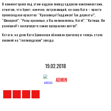
В комментариях под этим кадром певицу одарили комплиментами,
отметив, что букет, конечно, потрясающий, но сама Катя – просто
превосходная красотка: “Красавица! Гордимся! Так держать!”,
“Шикарно!”, “Розы красивые, а Вы великолепны, Катя!”, “Катюша, Ви
розкішна!! і заслуговуєте самих прекрасних квітів!”.
Кстати, на днях Катя Бужинская обновила прическу и теперь стала
похожей на “голливудскую” звезду.
19.02.2018
ADMIN