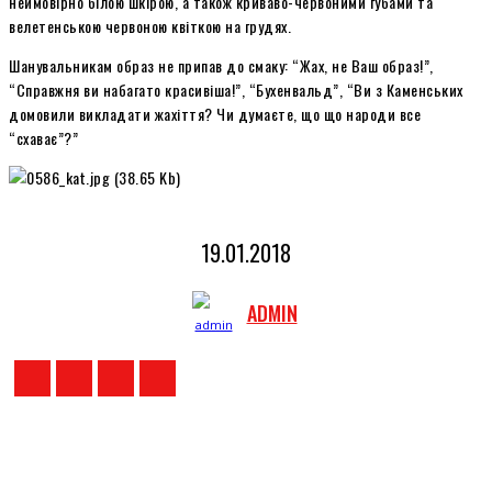
неймовірно білою шкірою, а також криваво-червоними губами та
велетенською червоною квіткою на грудях.
Шанувальникам образ не припав до смаку: “Жах, не Ваш образ!”,
“Справжня ви набагато красивіша!”, “Бухенвальд”, “Ви з Каменських
домовили викладати жахіття? Чи думаєте, що що народи все
“схаває”?”
19.01.2018
ADMIN