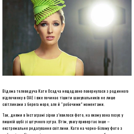
Відома телеведуча Катя Осадча нещодавно повернулася з родинного
відпочинку в ОАЕ і вже починає тішити шанувальників не лише
світлинами з берега моря, але й “робочими” моментами.
Так, днями в Інстаграмі зірки з’явилося фото, на якому вона позує у
пишній шубі зі штучного хутра. Втім, увагу привертає інше –
екстремальне редагування світлини. Катя на чорно-білому фото з