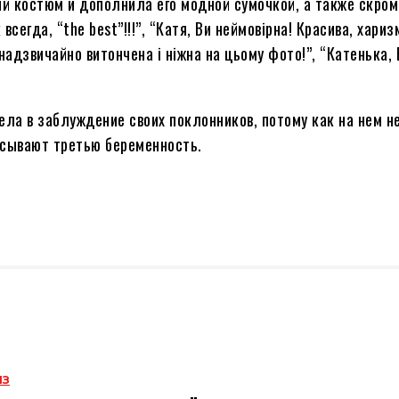
й костюм и дополнила его модной сумочкой, а также скром
гда, “the best”!!!”, “Катя, Ви неймовірна! Красива, хариз
надзвичайно витончена і ніжна на цьому фото!”, “Катенька, 
ела в заблуждение своих поклонников, потому как на нем н
исывают третью беременность.
ИЗ