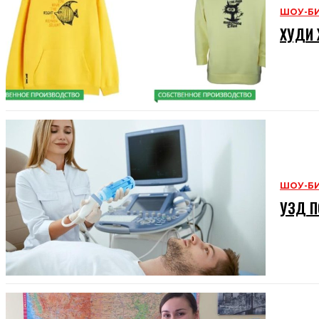
ШОУ-Б
ХУДИ 
ШОУ-Б
УЗД П