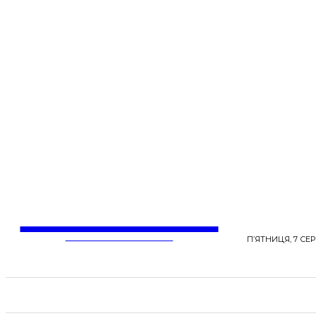
LentaLife
ЖІНОЧІ СЕНСИ ЖИТТЯ
П’ЯТНИЦЯ, 7 СЕР
СТРІЧКА НОВИН
СТИЛЬ
КРАСА
ЗД