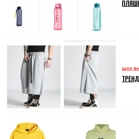
ПЛЯШК
ШОУ-Б
ТРЕНД