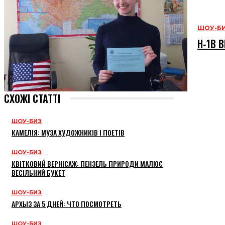
ШОУ-Б
H-1B В
СХОЖІ СТАТТІ
ШОУ-БИЗ
КАМЕЛІЯ: МУЗА ХУДОЖНИКІВ І ПОЕТІВ
ШОУ-БИЗ
КВІТКОВИЙ ВЕРНІСАЖ: ПЕНЗЕЛЬ ПРИРОДИ МАЛЮЄ
ВЕСІЛЬНИЙ БУКЕТ
ШОУ-БИЗ
АРХЫЗ ЗА 5 ДНЕЙ: ЧТО ПОСМОТРЕТЬ
ШОУ-БИЗ