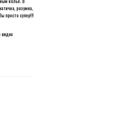
ным колье. В
матична, розумна,
Вы просто супер!!!
е видно