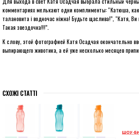
Для выхода в свет Катя Осадчая выбрала стильный черны
комментариях мелькают одни комплименты: “Катюша, как все
талановита і водночас ніжна! Будьте щаслива!”, “Катя, Ви 
Такая звездочка!!!”.
К слову, этой фотографией Катя Осадчая окончательно вв
выпирающего животика, а ей уже несколько месяцев прип
СХОЖІ СТАТТІ
ШОУ-Б