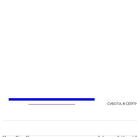
LentaLife
ЖІНОЧІ СЕНСИ ЖИТТЯ
СУБОТА, 8 СЕРПН
СТРІЧКА НОВИН
СТИЛЬ
КРАСА
ЗД