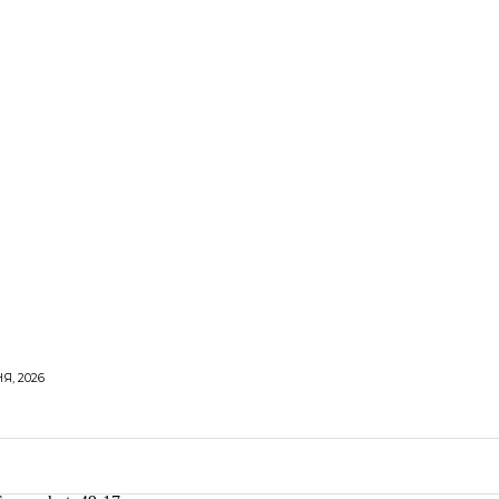
Я, 2026
ОРОВЕ ЖИТТЯ
ВІДПОЧИНОК
СТОСУНКИ
ТВІ