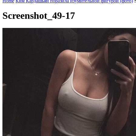
Home
Ким Кардашьян поразила изумительной фигурой (фото)
Screenshot_49-17