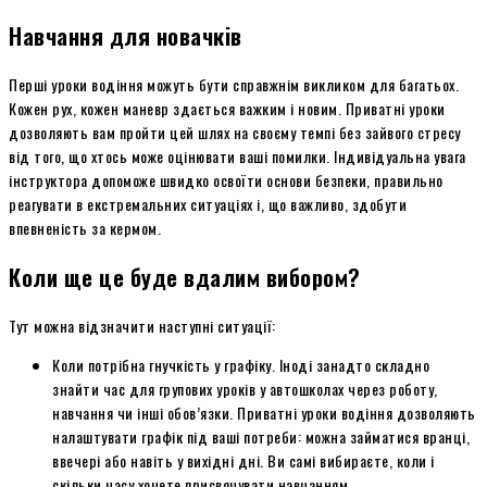
Навчання для новачків
Перші уроки водіння можуть бути справжнім викликом для багатьох.
Кожен рух, кожен маневр здається важким і новим. Приватні уроки
дозволяють вам пройти цей шлях на своєму темпі без зайвого стресу
від того, що хтось може оцінювати ваші помилки. Індивідуальна увага
інструктора допоможе швидко освоїти основи безпеки, правильно
реагувати в екстремальних ситуаціях і, що важливо, здобути
впевненість за кермом.
Коли ще це буде вдалим вибором?
Тут можна відзначити наступні ситуації:
Коли потрібна гнучкість у графіку. Іноді занадто складно
знайти час для групових уроків у автошколах через роботу,
навчання чи інші обов’язки. Приватні уроки водіння дозволяють
налаштувати графік під ваші потреби: можна займатися вранці,
ввечері або навіть у вихідні дні. Ви самі вибираєте, коли і
скільки часу хочете присвячувати навчанням.