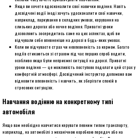
Якщо ви хочете вдосконалити свої навички водіння. Навіть
досвідчені водії іноді хочуть удосконалити свої навички,
наприклад, паркування в складних умовах, керування на
слизьких дорогах або ночне водіння. Приватні уроки
дозволяють зосередитись саме на цих аспектах, щоб ви
відчували себе впевненіше на дорозі в будь-яких умовах.
Коли ви відчуваєте страх чи невпевненість за кермом. Багато
водіїв стикаються зі страхом під час перших спроб водити,
особливо якщо були неприємні ситуації на дорозі. Приватні
уроки водіння — це можливість поступово подолати цей страх у
комфортній атмосфері. Досвідчений інструктор допоможе вам
відновити впевненість і навчить, як зберігати спокій в
стресових ситуаціях.
Навчання водінню на конкретному типі
автомобіля
Якщо вам необхідно навчитися керувати певним типом транспорту,
наприклад, на автомобілі з механічною коробкою передач або на