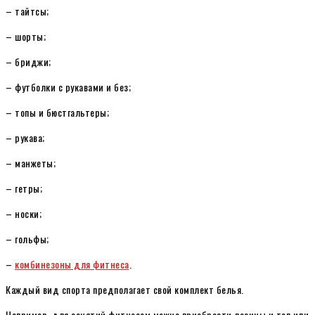
– тайтсы;
– шорты;
– бриджи;
– футболки с рукавами и без;
– топы и бюстгальтеры;
– рукава;
– манжеты;
– гетры;
– носки;
– гольфы;
–
комбинезоны для фитнеса
.
Каждый вид спорта предполагает свой комплект белья.
Например, для занятий фитнесом можно приобрести лосины и топ или