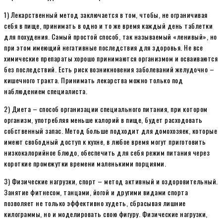
1) Лекарственный метод заключается в том, чтобы, не ограничивая
себя в пище, принимать в одно и то же время каждый день таблетки
для похудения. Самый простой способ, так называемый «ленивый», но
при этом имеющий негативные последствия для здоровья. Не все
химические препараты хорошо принимаются организмом и осваиваются
без последствий. Есть риск возникновения заболеваний желудочно –
кишечного тракта. Принимать лекарства можно только под
наблюдением специалиста.
2) Диета – способ организации специального питания, при котором
организм, употребляя меньше калорий в пище, будет расходовать
собственный запас. Метод больше подходит для домохозяек, которые
имеют свободный доступ к кухне, в любое время могут приготовить
низкокалорийное блюдо, обеспечить для себя режим питания через
короткие промежутки времени маленькими порциями.
3) Физические нагрузки, спорт – метод активный и оздоровительный.
Занятие фитнесом, танцами, йогой и другими видами спорта
позволяет не только эффективно худеть, сбрасывая лишние
килограммы, но и моделировать свою фигуру. Физические нагрузки,