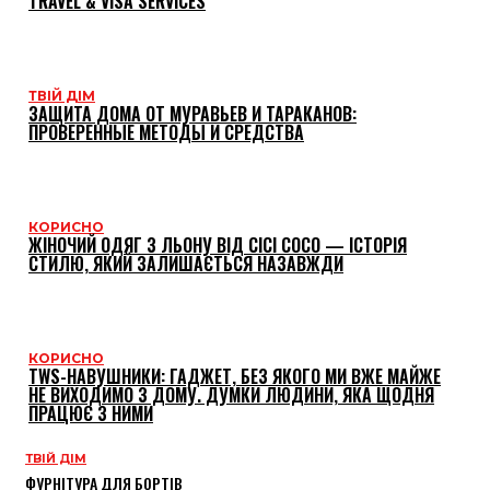
TRAVEL & VISA SERVICES
ТВІЙ ДІМ
ЗАЩИТА ДОМА ОТ МУРАВЬЕВ И ТАРАКАНОВ:
ПРОВЕРЕННЫЕ МЕТОДЫ И СРЕДСТВА
КОРИСНО
ЖІНОЧИЙ ОДЯГ З ЛЬОНУ ВІД CICI COCO — ІСТОРІЯ
СТИЛЮ, ЯКИЙ ЗАЛИШАЄТЬСЯ НАЗАВЖДИ
КОРИСНО
TWS-НАВУШНИКИ: ГАДЖЕТ, БЕЗ ЯКОГО МИ ВЖЕ МАЙЖЕ
НЕ ВИХОДИМО З ДОМУ. ДУМКИ ЛЮДИНИ, ЯКА ЩОДНЯ
ПРАЦЮЄ З НИМИ
ТВІЙ ДІМ
ФУРНІТУРА ДЛЯ БОРТІВ