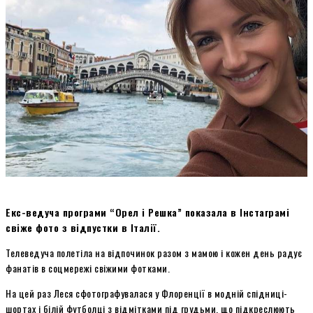
Екс-ведуча програми “Орел і Решка” показала в Інстаграмі
свіже фото з відпустки в Італії.
Телеведуча полетіла на відпочинок разом з мамою і кожен день радує
фанатів в соцмережі свіжими фотками.
На цей раз Леся сфотографувалася у Флоренції в модній спідниці-
шортах і білій футболці з відмітками під грудьми, що підкреслюють